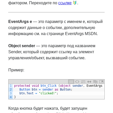
фактором. Переходите по
ссылке
.
EventArgs e
— это параметр с именем e, который
содержит данные о событии, дополнительную
информацию см. на странице EventArgs MSDN.
Object sender
— это параметр под названием
Sender, который содержит ссылку на элемент
управления/объект, вызвавший событие.
Пример:
1
protected
void
btn_Click
(
object
sender
,
EventArgs
e
)
{
2
Button 
btn
=
sender 
as
Button
;
3
btn
.
Text
=
"clicked!"
;
4
}
Когда кнопка будет нажата, будет запущен