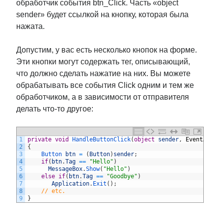
обработчик события btn_Click. Часть «object
sender» будет ссылкой на кнопку, которая была
нажата.
Допустим, у вас есть несколько кнопок на форме.
Эти кнопки могут содержать тег, описывающий,
что должно сделать нажатие на них. Вы можете
обрабатывать все события Click одним и тем же
обработчиком, а в зависимости от отправителя
делать что-то другое:
1
private
void
HandleButtonClick
(
object
sender
,
EventArgs
2
{
3
Button 
btn
=
(
Button
)
sender
;
4
if
(
btn
.
Tag
==
"Hello"
)
5
MessageBox
.
Show
(
"Hello"
)
6
else
if
(
btn
.
Tag
==
"Goodbye"
)
7
Application
.
Exit
(
)
;
8
// etc.
9
}