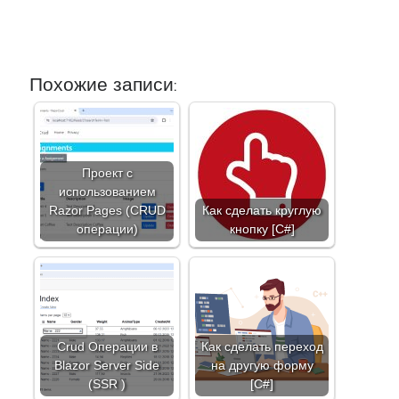
Похожие записи:
Проект с
использованием
Razor Pages (CRUD
Как сделать круглую
операции)
кнопку [C#]
Crud Операции в
Как сделать переход
Blazor Server Side
на другую форму
(SSR )
[C#]