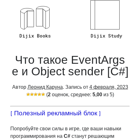
Ответы на Вопросы C# Asp.Net Core
(26)
Язык Программирования C#
(20)
Язык Программирования Sql
(2)
Dijix Books
Dijix Study
Что такое EventArgs
e и Object sender [C#]
Автор
Леонид Каруна
. Запись от
4 февраля, 2023
(
2
оценок, среднее:
5,00
из 5)
[ Полезный рекламный блок ]
Попробуйте свои силы в игре, где ваши навыки
программирования на
C#
станут решающим