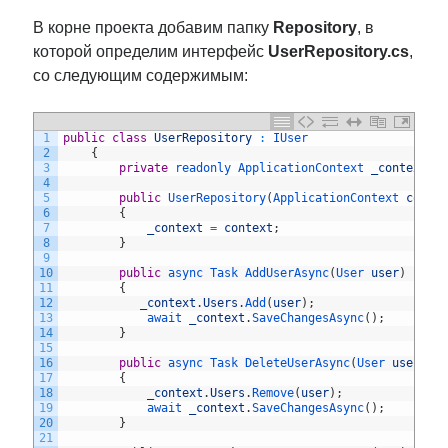
В корне проекта добавим папку
Repository
, в
которой определим интерфейс
UserRepository.cs
,
со следующим содержимым:
1
public
class
UserRepository
:
IUser
2
{
3
private
readonly 
ApplicationContext 
_context
;
4
5
public
UserRepository
(
ApplicationContext 
conte
6
{
7
_context
=
context
;
8
}
9
10
public
async 
Task 
AddUserAsync
(
User 
user
)
11
{
12
_context
.
Users
.
Add
(
user
)
;
13
await 
_context
.
SaveChangesAsync
(
)
;
14
}
15
16
public
async 
Task 
DeleteUserAsync
(
User 
user
)
17
{
18
_context
.
Users
.
Remove
(
user
)
;
19
await 
_context
.
SaveChangesAsync
(
)
;
20
}
21