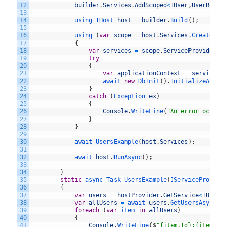
12
builder
.
Services
.
AddScoped
<
IUser
,
UserRepos
13
14
using 
IHost 
host
=
builder
.
Build
(
)
;
15
16
using
(
var
scope
=
host
.
Services
.
CreateSco
17
{
18
var
services
=
scope
.
ServiceProvider
;
19
try
20
{
21
var
applicationContext
=
services
.
22
await 
new
DbInit
(
)
.
InitializeAsync
23
}
24
catch
(
Exception 
ex
)
25
{
26
Console
.
WriteLine
(
"An error occurr
27
}
28
}
29
30
await 
UsersExample
(
host
.
Services
)
;
31
32
await 
host
.
RunAsync
(
)
;
33
34
}
35
static
async 
Task 
UsersExample
(
IServiceProvide
36
{
37
var
users
=
hostProvider
.
GetService
<
IUser
>
38
var
allUsers
=
await 
users
.
GetUsersAsync
(
)
39
foreach
(
var
item 
in
allUsers
)
40
{
41
Console
.
WriteLine
(
$
"{item.Id}:{item.Na