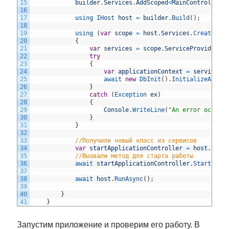
15
builder
.
Services
.
AddScoped
<
MainController
>
16
17
using 
IHost 
host
=
builder
.
Build
(
)
;
18
19
using
(
var
scope
=
host
.
Services
.
CreateSco
20
{
21
var
services
=
scope
.
ServiceProvider
;
22
try
23
{
24
var
applicationContext
=
services
.
25
await 
new
DbInit
(
)
.
InitializeAsync
26
}
27
catch
(
Exception 
ex
)
28
{
29
Console
.
WriteLine
(
"An error occurr
30
}
31
}
32
33
//Получили новый класс из сервисов 
34
var
startApplicationController
=
host
.
Serv
35
//Вызвали метод для старта работы
36
await 
startApplicationController
.
Start
(
)
;
37
38
await 
host
.
RunAsync
(
)
;
39
40
}
41
}
Запустим приложение и проверим его работу. В