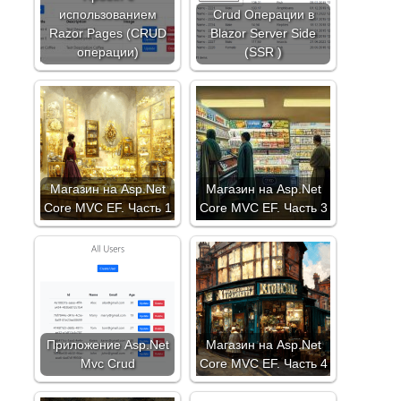
использованием
Crud Операции в
Razor Pages (CRUD
Blazor Server Side
операции)
(SSR )
Магазин на Asp.Net
Магазин на Asp.Net
Core MVC EF. Часть 1
Core MVC EF. Часть 3
Приложение Asp.Net
Магазин на Asp.Net
Mvc Crud
Core MVC EF. Часть 4