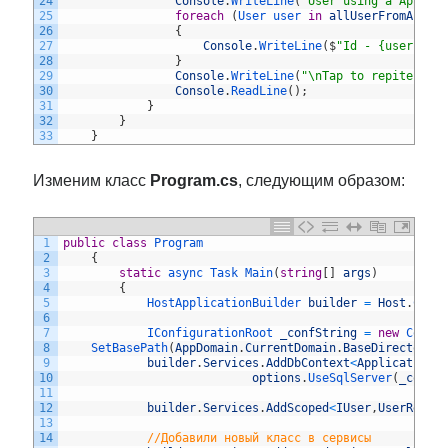
24
Console
.
WriteLine
(
"User using a Applic
25
foreach
(
User 
user 
in
allUserFromAppCo
26
{
27
Console
.
WriteLine
(
$
"Id - {user.Id}
28
}
29
Console
.
WriteLine
(
"\nTap to repite"
)
;
30
Console
.
ReadLine
(
)
;
31
}
32
}
33
}
Изменим класс
Program.cs
, следующим образом:
1
public
class
Program
2
{
3
static
async 
Task 
Main
(
string
[
]
args
)
4
{
5
HostApplicationBuilder 
builder
=
Host
.
Crea
6
7
IConfigurationRoot 
_confString
=
new
Confi
8
SetBasePath
(
AppDomain
.
CurrentDomain
.
BaseDirectory
)
9
builder
.
Services
.
AddDbContext
<
ApplicationC
10
options
.
UseSqlServer
(
_confS
11
12
builder
.
Services
.
AddScoped
<
IUser
,
UserRepos
13
14
//Добавили новый класс в сервисы