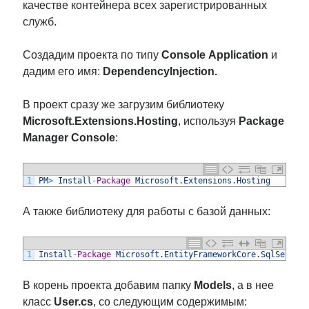
качестве контейнера всех зарегистрированных
служб.
Создадим проекта по типу
Console
Application
и
дадим его имя:
DependencyInjection.
В проект сразу же загрузим библиотеку
Microsoft.Extensions.Hosting
, используя
Package
Manager Console
:
1
PM
>
Install
-
Package
Microsoft
.
Extensions
.
Hosting
А также библиотеку для работы с базой данных:
1
Install
-
Package
Microsoft
.
EntityFrameworkCore
.
SqlServer
В корень проекта добавим папку
Models
, а в нее
класс
User.cs
, со следующим содержимым: