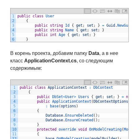
1
public
class
User
2
{
3
public
string
Id
{
get
;
set
;
}
=
Guid
.
NewGuid
(
)
4
public
string
Name
{
get
;
set
;
}
5
public
int
Age
{
get
;
set
;
}
6
}
В корень проекта, добавим папку
Data
, а в нее
класс
ApplicationContext.cs
, со следующим
содержимым:
1
public
class
ApplicationContext
:
DbContext
2
{
3
public
DbSet
<
User
>
Users
{
get
;
set
;
}
=
null
!
4
public
ApplicationContext
(
DbContextOptions
<
App
5
:
base
(
options
)
6
{
7
Database
.
EnsureDeleted
(
)
;
8
Database
.
EnsureCreated
(
)
;
9
}
10
protected
override 
void
OnModelCreating
(
ModelB
11
{
12
base
.
OnModelCreating
(
modelBuilder
)
;