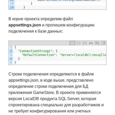
13
}
14
}
В корне проекта определим файл
appsettings.json
и пропишем конфигурацию
подключения к базе данных:
1
{
2
"ConnectionStrings"
:
{
3
"DefaultConnection"
:
"Server=(localdb)\\mssqllocald
4
}
5
}
Строки подключения определяются в файле
appsettings.json, в коде выше, представлено
определение строки подключения для БД
приложения GameStore. В проекте применяется
версия LocalDB продукта SQL Server, которая
спроектирована специально для разработчиков и
не требует конфигурирования или учетных