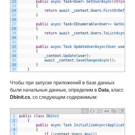
22
public
async 
Task
<
User
>
GetUserAsync
(
string
us
23
{
24
return
await 
_context
.
Users
.
FirstOrDefault
25
}
26
27
public
async 
Task
<
IEnumerable
<
User
>>
GetUsersA
28
{
29
return
await 
_context
.
Users
.
ToListAsync
(
)
;
30
}
31
32
public
async 
Task 
UpdateUserAsync
(
User 
user
)
33
{
34
_context
.
Update
(
user
)
;
35
await 
_context
.
SaveChangesAsync
(
)
;
36
}
37
}
Чтобы при запуске приложений в базе данных
были начальные данные, определим в
Data
, класс
DbInit.cs
, со следующим содержимым:
1
public
class
DbInit
2
{
3
public
async 
Task 
InitializeAsync
(
ApplicationC
4
{
5
if
(
!
context
.
Users
.
Any
(
)
)