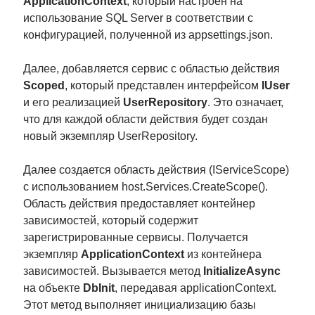
ApplicationContext
, который настроен на
использование SQL Server в соответствии с
конфигурацией, полученной из appsettings.json.
Далее, добавляется сервис с областью действия
Scoped
, который представлен интерфейсом
IUser
и его реализацией
UserRepository
. Это означает,
что для каждой области действия будет создан
новый экземпляр UserRepository.
Далее создается область действия (IServiceScope)
с использованием host.Services.CreateScope().
Область действия предоставляет контейнер
зависимостей, который содержит
зарегистрированные сервисы. Получается
экземпляр
ApplicationContext
из контейнера
зависимостей. Вызывается метод
InitializeAsync
на объекте
DbInit
, передавая applicationContext.
Этот метод выполняет инициализацию базы