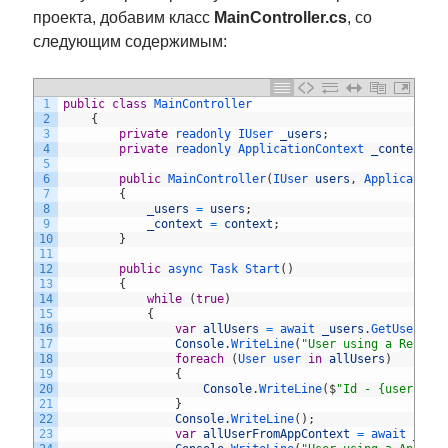
проекта, добавим класс
MainController.cs
, со
следующим содержимым:
1
public
class
MainController
2
{
3
private
readonly 
IUser 
_users
;
4
private
readonly 
ApplicationContext 
_context
;
5
6
public
MainController
(
IUser 
users
,
Application
7
{
8
_users
=
users
;
9
_context
=
context
;
10
}
11
12
public
async 
Task 
Start
(
)
13
{
14
while
(
true
)
15
{
16
var
allUsers
=
await 
_users
.
GetUsersAs
17
Console
.
WriteLine
(
"User using a Reposi
18
foreach
(
User 
user 
in
allUsers
)
19
{
20
Console
.
WriteLine
(
$
"Id - {user.Id}
21
}
22
Console
.
WriteLine
(
)
;
23
var
allUserFromAppContext
=
await 
_con