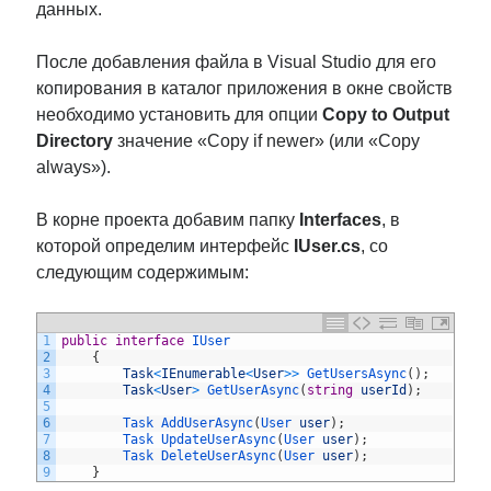
данных.
После добавления файла в Visual Studio для его
копирования в каталог приложения в окне свойств
необходимо установить для опции
Copy to Output
Directory
значение «Copy if newer» (или «Copy
always»).
В корне проекта добавим папку
Interfaces
, в
которой определим интерфейс
IUser.cs
, со
следующим содержимым:
1
public
interface
IUser
2
{
3
Task
<
IEnumerable
<
User
>>
GetUsersAsync
(
)
;
4
Task
<
User
>
GetUserAsync
(
string
userId
)
;
5
6
Task 
AddUserAsync
(
User 
user
)
;
7
Task 
UpdateUserAsync
(
User 
user
)
;
8
Task 
DeleteUserAsync
(
User 
user
)
;
9
}