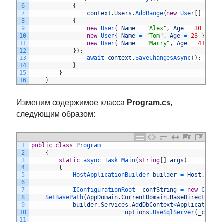
6
{
7
context
.
Users
.
AddRange
(
new
User
[
]
8
{
9
new
User
{
Name
=
"Alex"
,
Age
=
30
}
,
10
new
User
{
Name
=
"Tom"
,
Age
=
23
}
,
11
new
User
{
Name
=
"Marry"
,
Age
=
41
}
12
}
)
;
13
await 
context
.
SaveChangesAsync
(
)
;
14
}
15
}
16
}
Изменим содержимое класса
Program.cs
,
следующим образом:
1
public
class
Program
2
{
3
static
async 
Task 
Main
(
string
[
]
args
)
4
{
5
HostApplicationBuilder 
builder
=
Host
.
Crea
6
7
IConfigurationRoot 
_confString
=
new
Confi
8
SetBasePath
(
AppDomain
.
CurrentDomain
.
BaseDirectory
)
9
builder
.
Services
.
AddDbContext
<
ApplicationC
10
options
.
UseSqlServer
(
_confS
11