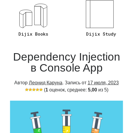
Ответы на Вопросы C# Asp.Net Core
(26)
Язык Программирования C#
(20)
Язык Программирования Sql
(2)
Dijix Books
Dijix Study
Dependency Injection
в Console App
Автор
Леонид Каруна
. Запись от
17 июля, 2023
(
1
оценок, среднее:
5,00
из 5)