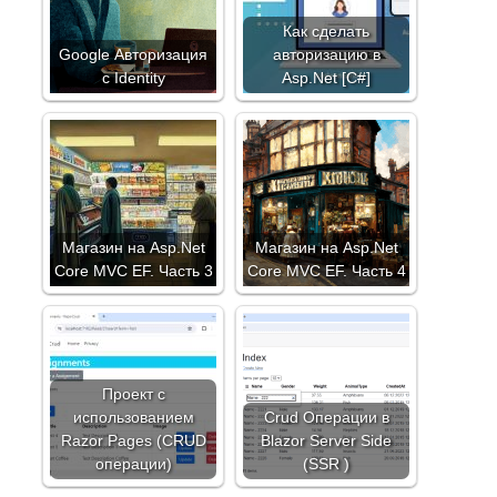
Как сделать
Google Авторизация
авторизацию в
с Identity
Asp.Net [C#]
Магазин на Asp.Net
Магазин на Asp.Net
Core MVC EF. Часть 3
Core MVC EF. Часть 4
Проект с
использованием
Crud Операции в
Razor Pages (CRUD
Blazor Server Side
операции)
(SSR )