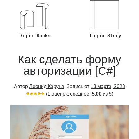
Ответы на Вопросы C# Asp.Net Core
(26)
Язык Программирования C#
(20)
Язык Программирования Sql
(2)
Dijix Books
Dijix Study
Как сделать форму
авторизации [C#]
Автор
Леонид Каруна
. Запись от
13 марта, 2023
(
1
оценок, среднее:
5,00
из 5)