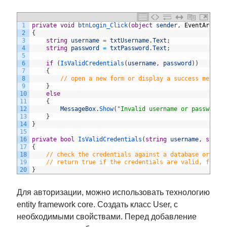
1
private
void
btnLogin_Click
(
object
sender
,
EventArgs
e
2
{
3
string
username
=
txtUsername
.
Text
;
4
string
password
=
txtPassword
.
Text
;
5
6
if
(
IsValidCredentials
(
username
,
password
)
)
7
{
8
// open a new form or display a success messag
9
}
10
else
11
{
12
MessageBox
.
Show
(
"Invalid username or password"
13
}
14
}
15
16
private
bool
IsValidCredentials
(
string
username
,
strin
17
{
18
// check the credentials against a database or API
19
// return true if the credentials are valid, false
20
}
Для авторизации, можно использовать технологию
entity framework core. Создать класс User, с
необходимыми свойствами. Перед добавление