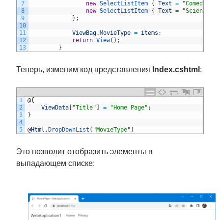
7
new
SelectListItem
{
Text
=
"Comedy"
,
8
new
SelectListItem
{
Text
=
"Science F
9
}
;
10
11
ViewBag
.
MovieType
=
items
;
12
return
View
(
)
;
13
}
Теперь, изменим код представления
Index.cshtml
:
1
@
{
2
ViewData
[
"Title"
]
=
"Home Page"
;
3
}
4
5
@
Html
.
DropDownList
(
"MovieType"
)
Это позволит отобразить элементы в
выпадающем списке: