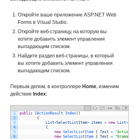
Откройте ваше приложение ASP.NET Web
Forms в Visual Studio.
Откройте веб-страницу, на которую вы
хотите добавить элемент управления
выпадающим списком.
Найдите раздел веб-страницы, в который
вы хотите добавить элемент управления
выпадающим списком.
Первым делом, в контроллере
Home
, изменим
действие
Index
:
1
public
IActionResult 
Index
(
)
2
{
3
List
<
SelectListItem
>
items
=
new
List
<
Sele
4
{
5
new
SelectListItem
{
Text
=
"Action"
,
6
new
SelectListItem
{
Text
=
"Drama"
,
V