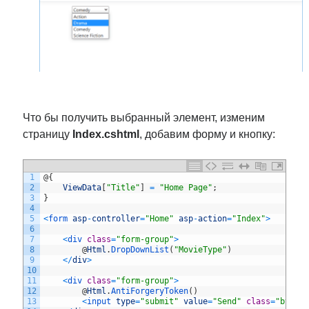
Что бы получить выбранный элемент, изменим
страницу
Index.cshtml
, добавим форму и кнопку:
1
@
{
2
ViewData
[
"Title"
]
=
"Home Page"
;
3
}
4
5
<
form 
asp
-
controller
=
"Home"
asp
-
action
=
"Index"
>
6
7
<
div 
class
=
"form-group"
>
8
@
Html
.
DropDownList
(
"MovieType"
)
9
<
/
div
>
10
11
<
div 
class
=
"form-group"
>
12
@
Html
.
AntiForgeryToken
(
)
13
<
input 
type
=
"submit"
value
=
"Send"
class
=
"btn b