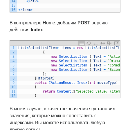
14
<
/
div
>
15
16
<
/
form
>
В контроллере Home, добавим
POST
версию
действия
Index
:
1
List
<
SelectListItem
>
items
=
new
List
<
SelectListItem
>
(
2
{
3
new
SelectListItem
{
Text
=
"Action"
,
4
new
SelectListItem
{
Text
=
"Drama"
,
V
5
new
SelectListItem
{
Text
=
"Comedy"
,
6
new
SelectListItem
{
Text
=
"Science F
7
}
;
8
[
HttpPost
]
9
public
IActionResult 
Index
(
int
movieType
)
10
{
11
return
Content
(
$
"Selected value: {items[mo
12
}
В моем случае, в качестве значения я установил
значения, которые можно сопоставить с
индексами. Вы можете использовать любую
другую логику.