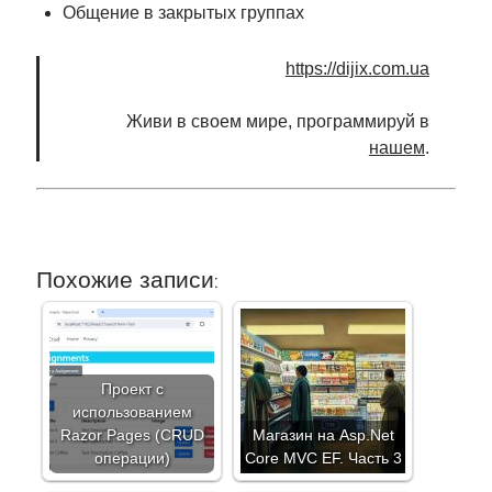
Общение в закрытых группах
https://dijix.com.ua
Живи в своем мире, программируй в
нашем
.
Похожие записи:
Проект с
использованием
Razor Pages (CRUD
Магазин на Asp.Net
операции)
Core MVC EF. Часть 3