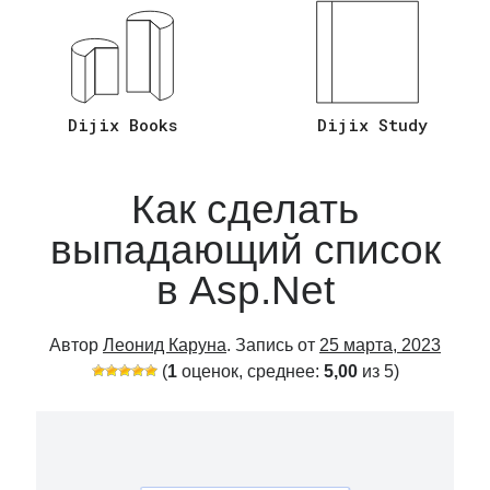
Ответы на Вопросы C# Asp.Net Core
(26)
Язык Программирования C#
(20)
Язык Программирования Sql
(2)
Dijix Books
Dijix Study
Как сделать
выпадающий список
в Asp.Net
Автор
Леонид Каруна
. Запись от
25 марта, 2023
(
1
оценок, среднее:
5,00
из 5)