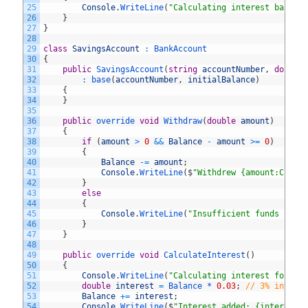
25
Console
.
WriteLine
(
"Calculating interest based 
26
}
27
}
28
29
class
SavingsAccount
:
BankAccount
30
{
31
public
SavingsAccount
(
string
accountNumber
,
double
32
:
base
(
accountNumber
,
initialBalance
)
33
{
34
}
35
36
public
override 
void
Withdraw
(
double
amount
)
37
{
38
if
(
amount
>
0
&&
Balance
-
amount
>=
0
)
39
{
40
Balance
-=
amount
;
41
Console
.
WriteLine
(
$
"Withdrew {amount:C}. N
42
}
43
else
44
{
45
Console
.
WriteLine
(
"Insufficient funds for 
46
}
47
}
48
49
public
override 
void
CalculateInterest
(
)
50
{
51
Console
.
WriteLine
(
"Calculating interest for sa
52
double
interest
=
Balance *
0.03
;
// 3% intere
53
Balance
+=
interest
;
54
Console
.
WriteLine
(
$
"Interest added: {interest: