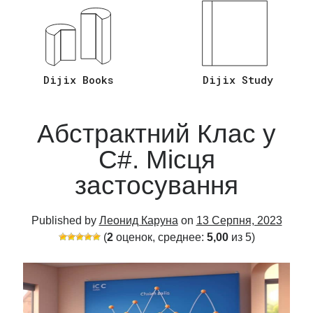
Відповіді на Запитання C# Asp.Net
Core
(26)
Мова програмування C#
(20)
Язык Программирования Sql
(2)
Dijix Books
Dijix Study
Абстрактний Клас у
C#. Місця
застосування
Published by
Леонид Каруна
on
13 Серпня, 2023
(
2
оценок, среднее:
5,00
из 5)