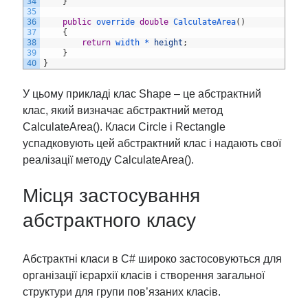
34
}
35
36
public
override 
double
CalculateArea
(
)
37
{
38
return
width *
height
;
39
}
40
}
У цьому прикладі клас Shape – це абстрактний
клас, який визначає абстрактний метод
CalculateArea(). Класи Circle і Rectangle
успадковують цей абстрактний клас і надають свої
реалізації методу CalculateArea().
Місця застосування
абстрактного класу
Абстрактні класи в C# широко застосовуються для
організації ієрархії класів і створення загальної
структури для групи пов’язаних класів.