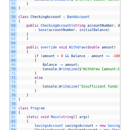
55
}
56
}
57
58
class
CheckingAccount
:
BankAccount
59
{
60
public
CheckingAccount
(
string
accountNumber
,
doubl
61
:
base
(
accountNumber
,
initialBalance
)
62
{
63
}
64
65
public
override 
void
Withdraw
(
double
amount
)
66
{
67
if
(
amount
>
0
&&
Balance
-
amount
>=
-
100
)
68
{
69
Balance
-=
amount
;
70
Console
.
WriteLine
(
$
"Withdrew {amount:C}. N
71
}
72
else
73
{
74
Console
.
WriteLine
(
"Insufficient funds for 
75
}
76
}
77
}
78
79
class
Program
80
{
81
static
void
Main
(
string
[
]
args
)
82
{
83
SavingsAccount 
savingsAccount
=
new
SavingsAcc