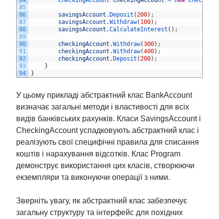
84
CheckingAccount 
checkingAccount
=
new
Checking
85
86
savingsAccount
.
Deposit
(
200
)
;
87
savingsAccount
.
Withdraw
(
100
)
;
88
savingsAccount
.
CalculateInterest
(
)
;
89
90
checkingAccount
.
Withdraw
(
300
)
;
91
checkingAccount
.
Withdraw
(
400
)
;
92
checkingAccount
.
Deposit
(
200
)
;
93
}
94
}
У цьому прикладі абстрактний клас BankAccount
визначає загальні методи і властивості для всіх
видів банківських рахунків. Класи SavingsAccount і
CheckingAccount успадковують абстрактний клас і
реалізують свої специфічні правила для списання
коштів і нарахування відсотків. Клас Program
демонструє використання цих класів, створюючи
екземпляри та виконуючи операції з ними.
Зверніть увагу, як абстрактний клас забезпечує
загальну структуру та інтерфейс для похідних