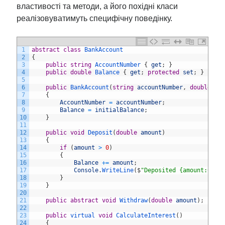
властивості та методи, а його похідні класи
реалізовуватимуть специфічну поведінку.
1
abstract
class
BankAccount
2
{
3
public
string
AccountNumber
{
get
;
}
4
public
double
Balance
{
get
;
protected
set
;
}
5
6
public
BankAccount
(
string
accountNumber
,
double
in
7
{
8
AccountNumber
=
accountNumber
;
9
Balance
=
initialBalance
;
10
}
11
12
public
void
Deposit
(
double
amount
)
13
{
14
if
(
amount
>
0
)
15
{
16
Balance
+=
amount
;
17
Console
.
WriteLine
(
$
"Deposited {amount:C}. 
18
}
19
}
20
21
public
abstract
void
Withdraw
(
double
amount
)
;
22
23
public
virtual 
void
CalculateInterest
(
)
24
{