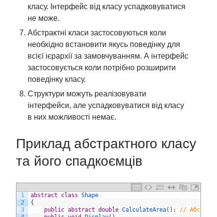
класу. Інтерфейс від класу успадковуватися
не може.
Абстрактні класи застосовуються коли
необхідно встановити якусь поведінку для
всієї ієрархії за замовчуванням. А інтерфейс
застосовується коли потрібно розширити
поведінку класу.
Структури можуть реалізовувати
інтерфейси, але успадковуватися від класу
в них можливості немає.
Приклад абстрактного класу
та його спадкоємців
1
abstract
class
Shape
2
{
3
public
abstract
double
CalculateArea
(
)
;
// Абстрак