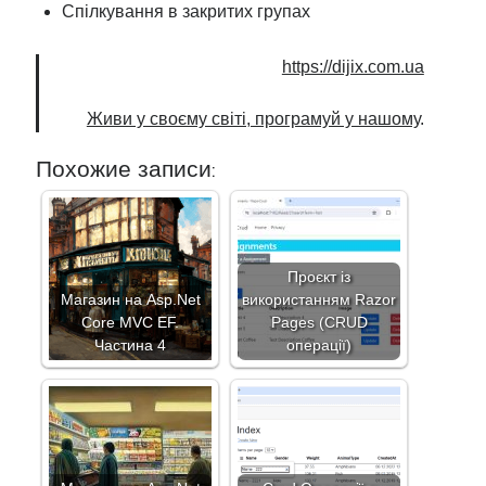
Спілкування в закритих групах
https://dijix.com.ua
Живи у своєму світі, програмуй у нашому
.
Похожие записи:
Проєкт із
Магазин на Asp.Net
використанням Razor
Core MVC EF.
Pages (CRUD
Частина 4
операції)