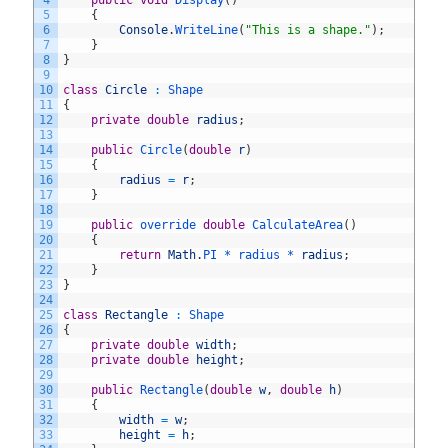
4
public
void
Display
(
)
5
{
6
Console
.
WriteLine
(
"This is a shape."
)
;
7
}
8
}
9
10
class
Circle
:
Shape
11
{
12
private
double
radius
;
13
14
public
Circle
(
double
r
)
15
{
16
radius
=
r
;
17
}
18
19
public
override 
double
CalculateArea
(
)
20
{
21
return
Math
.
PI *
radius *
radius
;
22
}
23
}
24
25
class
Rectangle
:
Shape
26
{
27
private
double
width
;
28
private
double
height
;
29
30
public
Rectangle
(
double
w
,
double
h
)
31
{
32
width
=
w
;
33
height
=
h
;