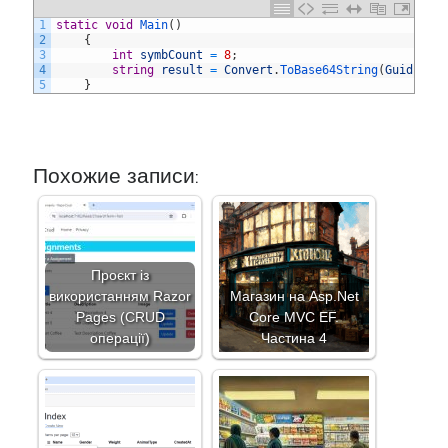
1
static
void
Main
(
)
2
{
3
int
symbCount
=
8
;
4
string
result
=
Convert
.
ToBase64String
(
Guid
.
New
5
}
Похожие записи:
Проєкт із
використанням Razor
Магазин на Asp.Net
Pages (CRUD
Core MVC EF.
операції)
Частина 4