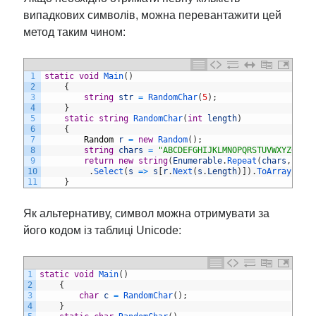
випадкових символів, можна перевантажити цей
метод таким чином:
1
static
void
Main
(
)
2
{
3
string
str
=
RandomChar
(
5
)
;
4
}
5
static
string
RandomChar
(
int
length
)
6
{
7
Random
r
=
new
Random
(
)
;
8
string
chars
=
"ABCDEFGHIJKLMNOPQRSTUVWXYZ0123
9
return
new
string
(
Enumerable
.
Repeat
(
chars
,
len
10
.
Select
(
s
=
>
s
[
r
.
Next
(
s
.
Length
)
]
)
.
ToArray
(
)
)
;
11
}
Як альтернативу, символ можна отримувати за
його кодом із таблиці Unicode:
1
static
void
Main
(
)
2
{
3
char
c
=
RandomChar
(
)
;
4
}