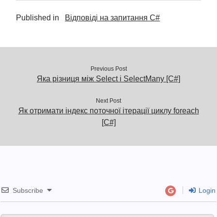
Published in
Відповіді на запитання C#
Previous Post
Яка різниця між Select і SelectMany [C#]
Next Post
Як отримати індекс поточної ітерації циклу foreach
[C#]
Subscribe
Login