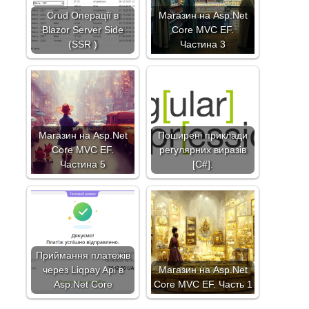
Crud Операції в
Магазин на Asp.Net
Blazor Server Side
Core MVC EF.
(SSR )
Частина 3
Магазин на Asp.Net
Поширені приклади
Core MVC EF.
регулярних виразів
Частина 5
[C#].
Приймання платежів
через Liqpay Api в
Магазин на Asp.Net
Asp.Net Core
Core MVC EF. Часть 1