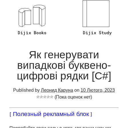
Відповіді на Запитання C# Asp.Net
Core
(26)
Мова програмування C#
(20)
Язык Программирования Sql
(2)
Dijix Books
Dijix Study
Як генерувати
випадкові буквено-
цифрові рядки [C#]
Published by
Леонид Каруна
on
10 Лютого, 2023
(Пока оценок нет)
[ Полезный рекламный блок ]