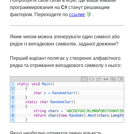
Попробуйте свои силы в игре, где ваши навыки
программирования на
C#
станут решающим
фактором. Переходите по
ссылке
.
Яким чином можна згенерувати один символ або
рядок із випадкових символів, заданої довжини?
Перший варіант полягає у створенні алфавітного
рядка та отримання випадкового символу з нього:
1
static
void
Main
(
)
2
{
3
char
c
=
RandomChar
(
)
;
4
}
5
static
char
RandomChar
(
)
6
{
7
string
chars
=
"ABCDEFGHIJKLMNOPQRSTUVWXYZ01234
8
return
chars
[
new
Random
(
)
.
Next
(
chars
.
Length
)
]
;
9
}
Якщо необхідно отримати певну кількість