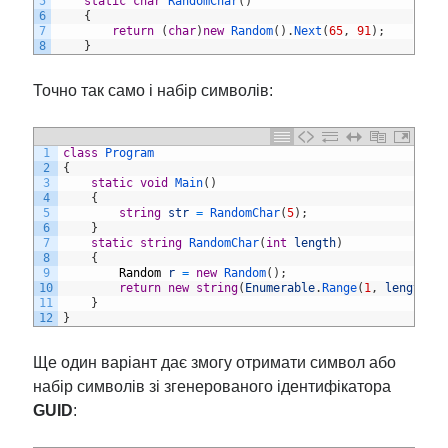
5
static
char
RandomChar
(
)
6
{
7
return
(
char
)
new
Random
(
)
.
Next
(
65
,
91
)
;
8
}
Точно так само і набір символів:
1
class
Program
2
{
3
static
void
Main
(
)
4
{
5
string
str
=
RandomChar
(
5
)
;
6
}
7
static
string
RandomChar
(
int
length
)
8
{
9
Random
r
=
new
Random
(
)
;
10
return
new
string
(
Enumerable
.
Range
(
1
,
length
)
.
11
}
12
}
Ще один варіант дає змогу отримати символ або
набір символів зі згенерованого ідентифікатора
GUID
: