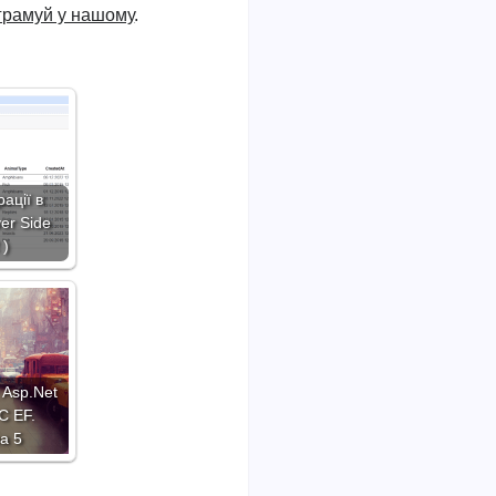
ограмуй у нашому
.
ації в
ver Side
 )
 Asp.Net
C EF.
а 5