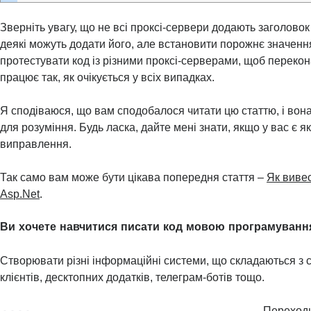
Зверніть увагу, що не всі проксі-сервери додають заголовок
деякі можуть додати його, але встановити порожнє значенн
протестувати код із різними проксі-серверами, щоб перекон
працює так, як очікується у всіх випадках.
Я сподіваюся, що вам сподобалося читати цю статтю, і вон
для розуміння. Будь ласка, дайте мені знати, якщо у вас є я
виправлення.
Так само вам може бути цікава попередня стаття –
Як вивес
Asp.Net
.
Ви хочете навчитися писати код мовою програмуванн
Створювати різні інформаційні системи, що складаються з с
клієнтів, десктопних додатків, телеграм-ботів тощо.
Переходь