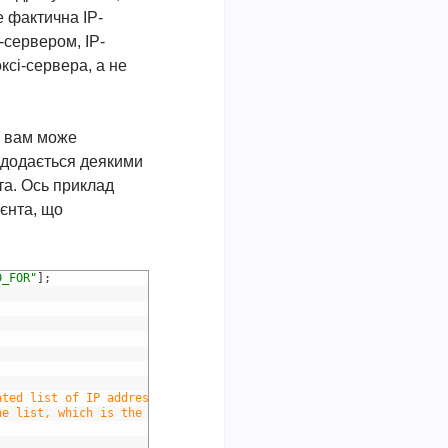
е фактична IP-
-сервером, IP-
ксі-сервера, а не
, вам може
й додається деякими
та. Ось приклад
ієнта, що
D_FOR"
]
;
ated list of IP addresses.
he list, which is the client's IP address.