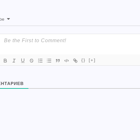
ibe
{}
[+]
НТАРИЕВ