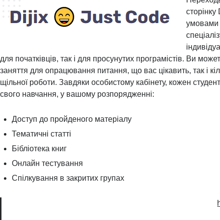
сторінку 
умовами 
спеціаліз
індивідуа
для початківців, так і для просунутих програмістів. Ви може
заняття для опрацювання питання, що вас цікавить, так і кіл
щільної роботи. Завдяки особистому кабінету, кожен студент
свого навчання, у вашому розпорядженні:
Доступ до пройденого матеріалу
Тематичні статті
Бібліотека книг
Онлайн тестування
Спілкування в закритих групах