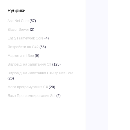
Рубрики
Asp.Net Core
(57)
Blazor Server
(2)
Entity Framework Core
(4)
Як зробити на C#?
(56)
Маркетинг і Seo
(9)
Відповіді на запитання C#
(125)
Відповіді на Запитання C# Asp.Net Core
(26)
Мова програмування C#
(20)
Язык Программирования Sql
(2)