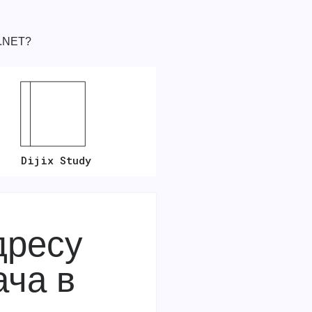
P.NET?
Dijix Study
дресу
ача в