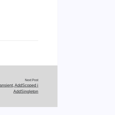
Next Post
ansient, AddScoped і
AddSingleton