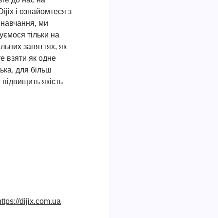
Dijix і ознайомтеся з
навчання, ми
уємося тільки на
льних заняттях, як
те взяти як одне
ька, для більш
 підвищить якість
https://dijix.com.ua