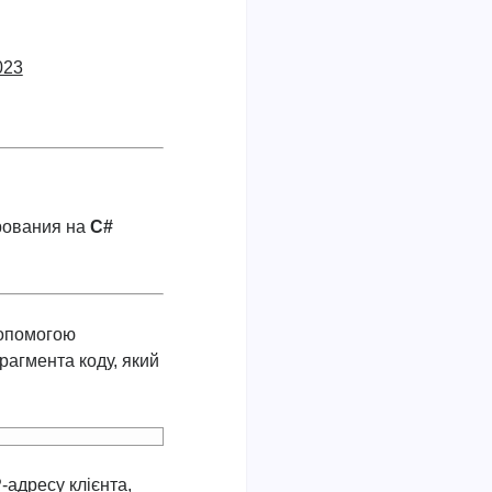
023
рования на
C#
допомогою
рагмента коду, який
-адресу клієнта,