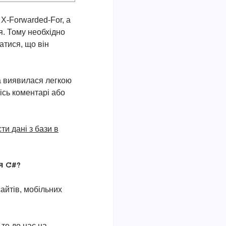
 X-Forwarded-For, а
я. Тому необхідно
атися, що він
а виявилася легкою
кісь коментарі або
ти дані з бази в
я C#?
айтів, мобільних
те до нас на