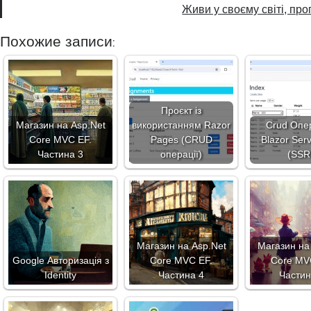
Живи у своєму світі, пр
Похожие записи:
Проєкт із
Магазин на Asp.Net
використанням Razor
Crud Опер
Core MVC EF.
Pages (CRUD
Blazor Ser
Частина 3
операції)
(SSR
Магазин на Asp.Net
Магазин на
Google Авторизація з
Core MVC EF.
Core MV
Identity
Частина 4
Частин