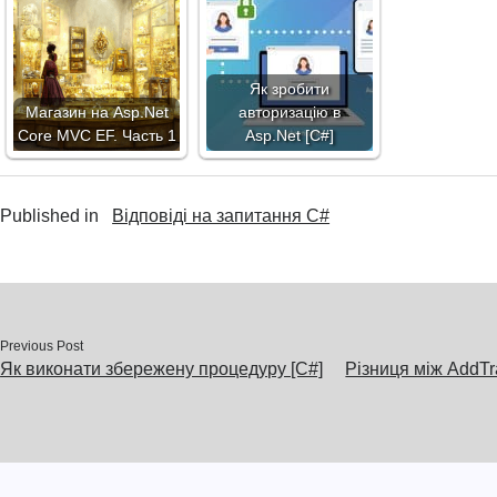
Як зробити
Магазин на Asp.Net
авторизацію в
Core MVC EF. Часть 1
Asp.Net [C#]
Published in
Відповіді на запитання C#
Previous Post
Як виконати збережену процедуру [C#]
Різниця між AddTr