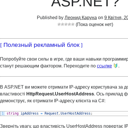
ASP.NET?
Published by
Леонид Каруна
on
9 Квітня, 2
(Пока оценок нет)
[ Полезный рекламный блок ]
Попробуйте свои силы в игре, где ваши навыки программи
станут решающим фактором. Переходите по
ссылке
.
В ASP.NET ви можете отримати IP-адресу користувача за 
властивості
HttpRequest.UserHostAddress
. Ось приклад ф
демонструє, як отримати IP-адресу клієнта на C#:
1
string
ipAddress
=
Request
.
UserHostAddress
;
Зверніть увагу, що властивість UserHostAddress повертає IP