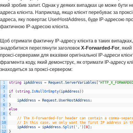
який зробив запит. Однак у деяких випадках це може бути н
адреса клієнта. Наприклад, якщо клієнт перебуває за проксі
адреса, яку повертає UserHostAddress, буде IP-адресою про
фактичною IP-адресою клієнта.
Щоб отримати фактичну IP-адресу клієнта в таких випадках
знадобитися переглянути заголовок
X-Forwarded-For
, яки
проксі-серверами для вказівки оригінальної IP-адреси клієн
фрагмента коду, який демонструє, як отримати IP-адресу кл
знаходиться за проксі-сервером:
1
string
ipAddress
=
Request
.
ServerVariables
[
"HTTP_X_FORWARDE
2
3
if
(
string
.
IsNullOrEmpty
(
ipAddress
)
)
4
{
5
ipAddress
=
Request
.
UserHostAddress
;
6
}
7
else
8
{
9
// The X-Forwarded-For header can contain a comma-separ
10
// In this case, we only want the first IP address in t
11
ipAddress
=
ipAddress
.
Split
(
','
)
[
0
]
;
12
}