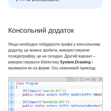
Консольний додаток
Якщо необхідно побудувати графік у консольному
додатку, це можна зробити, використовуючи
псевдографіку, це не складно. Другий варіант –
використовувати бібліотеку
System.Drawing
і
малювати як на формі. Ось невеликий приклад:
1
class
Program
2
{
3
[
DllImport
(
"user32.dll"
)
]
4
public
static
extern 
IntPtr 
GetDC
(
IntPtr 
hWnd
)
;
5
6
[
DllImport
(
"kernel32.dll"
)
]
7
public
static
extern 
IntPtr 
GetConsoleWindow
(
)
;
8