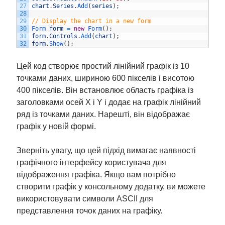
27
chart
.
Series
.
Add
(
series
)
;
28
29
// Display the chart in a new form
30
Form 
form
=
new
Form
(
)
;
31
form
.
Controls
.
Add
(
chart
)
;
32
form
.
Show
(
)
;
Цей код створює простий лінійний графік із 10
точками даних, шириною 600 пікселів і висотою
400 пікселів. Він встановлює область графіка із
заголовками осей X і Y і додає на графік лінійний
ряд із точками даних. Нарешті, він відображає
графік у новій формі.
Зверніть увагу, що цей підхід вимагає наявності
графічного інтерфейсу користувача для
відображення графіка. Якщо вам потрібно
створити графік у консольному додатку, ви можете
використовувати символи ASCII для
представлення точок даних на графіку.