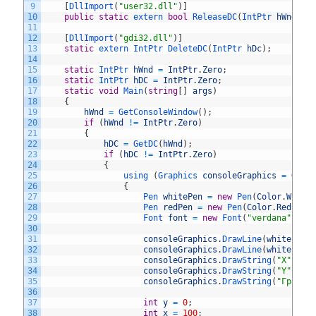
9
[
DllImport
(
"user32.dll"
)
]
10
public
static
extern 
bool
ReleaseDC
(
IntPtr 
hWnd
,
I
11
12
[
DllImport
(
"gdi32.dll"
)
]
13
static
extern 
IntPtr 
DeleteDC
(
IntPtr 
hDc
)
;
14
15
static
IntPtr 
hWnd
=
IntPtr
.
Zero
;
16
static
IntPtr 
hDC
=
IntPtr
.
Zero
;
17
static
void
Main
(
string
[
]
args
)
18
{
19
hWnd
=
GetConsoleWindow
(
)
;
20
if
(
hWnd
!=
IntPtr
.
Zero
)
21
{
22
hDC
=
GetDC
(
hWnd
)
;
23
if
(
hDC
!=
IntPtr
.
Zero
)
24
{
25
using
(
Graphics 
consoleGraphics
=
Grap
26
{
27
Pen 
whitePen
=
new
Pen
(
Color
.
White
28
Pen 
redPen
=
new
Pen
(
Color
.
Red
,
2
)
29
Font 
font
=
new
Font
(
"verdana"
,
13
30
31
consoleGraphics
.
DrawLine
(
whitePen
,
32
consoleGraphics
.
DrawLine
(
whitePen
,
33
consoleGraphics
.
DrawString
(
"X"
,
fo
34
consoleGraphics
.
DrawString
(
"Y"
,
fo
35
consoleGraphics
.
DrawString
(
"График
36
37
int
y
=
0
;
38
int
x
=
100
;