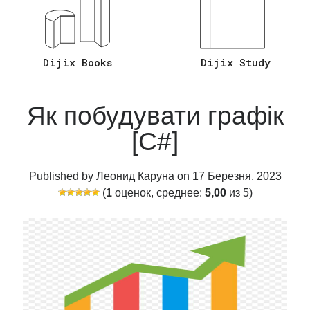
Відповіді на Запитання C# Asp.Net
Core
(26)
Мова програмування C#
(20)
Dijix Books
Dijix Study
Язык Программирования Sql
(2)
Як побудувати графік
[C#]
Published by
Леонид Каруна
on
17 Березня, 2023
(
1
оценок, среднее:
5,00
из 5)