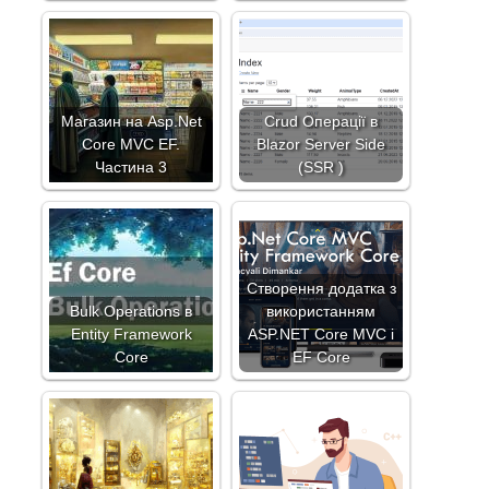
Магазин на Asp.Net
Crud Операції в
Core MVC EF.
Blazor Server Side
Частина 3
(SSR )
Створення додатка з
Bulk Operations в
використанням
Entity Framework
ASP.NET Core MVC і
Core
EF Core