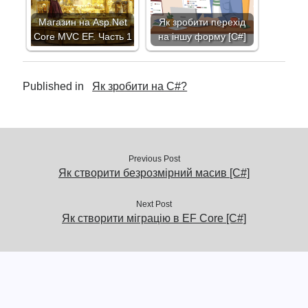
Магазин на Asp.Net
Як зробити перехід
Core MVC EF. Часть 1
на іншу форму [C#]
Published in
Як зробити на C#?
Previous Post
Як створити безрозмірний масив [C#]
Next Post
Як створити міграцію в EF Core [C#]