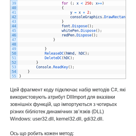
39
for
(
;
x
<
250
;
x
++
)
40
{
41
y
=
x
+
2
;
42
consoleGraphics
.
DrawRectangle
(
43
}
44
font
.
Dispose
(
)
;
45
whitePen
.
Dispose
(
)
;
46
redPen
.
Dispose
(
)
;
47
}
48
49
}
50
ReleaseDC
(
hWnd
,
hDC
)
;
51
DeleteDC
(
hDC
)
;
52
}
53
Console
.
ReadKey
(
)
;
54
}
55
}
Цей фрагмент коду підключає набір методів C#, які
використовують атрибут DllImport для вказівки
зовнішніх функцій, що імпортуються з чотирьох
різних бібліотек динамічних зв’язків (DLL)
Windows: user32.dll, kernel32.dll, gdi32.dll.
Ось що робить кожен метод: