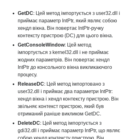
GetDC
: Цей метод імпортується з user32.dll і
приймає параметр IntPtr, який являє собою
хендл вікна. Він повертає IntPtr-ручку
контексту пристрою (DC) для цього вікна.
GetConsoleWindow
: Цей метод
імпортується з kernel32.dll і не приймає
жодних параметрів. Він повертає хендл
IntPtr до консольного вікна викликаючого
процесу.
ReleaseDC
: Цей метод імпортовано з
user32.dll і приймає два параметри IntPtr:
хендл вікна і хендл контексту пристрою. Він
звільняє контекст пристрою, який був
отриманий раніше викликом GetDC.
DeleteDC
: Цей метод імпортується з
gdi32.dll і приймає параметр IntPtr, що являє
собою хендл контексту пристрою. Він