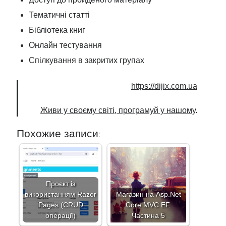
Тематичні статті
Бібліотека книг
Онлайн тестування
Спілкування в закритих групах
https://dijix.com.ua
Живи у своєму світі, програмуй у нашому
.
Похожие записи:
Проєкт із
використанням Razor
Магазин на Asp.Net
Pages (CRUD
Core MVC EF.
операції)
Частина 5