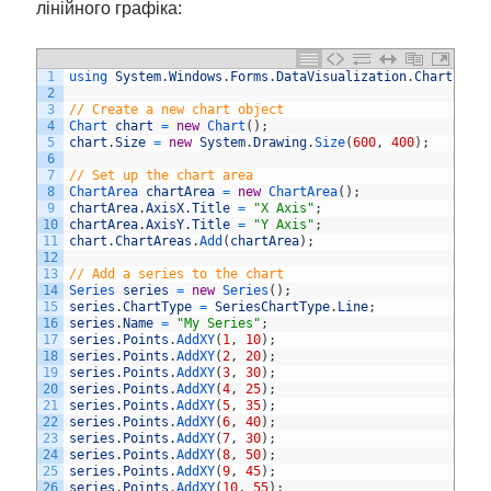
лінійного графіка:
1
using 
System
.
Windows
.
Forms
.
DataVisualization
.
Charting
;
2
3
// Create a new chart object
4
Chart 
chart
=
new
Chart
(
)
;
5
chart
.
Size
=
new
System
.
Drawing
.
Size
(
600
,
400
)
;
6
7
// Set up the chart area
8
ChartArea 
chartArea
=
new
ChartArea
(
)
;
9
chartArea
.
AxisX
.
Title
=
"X Axis"
;
10
chartArea
.
AxisY
.
Title
=
"Y Axis"
;
11
chart
.
ChartAreas
.
Add
(
chartArea
)
;
12
13
// Add a series to the chart
14
Series 
series
=
new
Series
(
)
;
15
series
.
ChartType
=
SeriesChartType
.
Line
;
16
series
.
Name
=
"My Series"
;
17
series
.
Points
.
AddXY
(
1
,
10
)
;
18
series
.
Points
.
AddXY
(
2
,
20
)
;
19
series
.
Points
.
AddXY
(
3
,
30
)
;
20
series
.
Points
.
AddXY
(
4
,
25
)
;
21
series
.
Points
.
AddXY
(
5
,
35
)
;
22
series
.
Points
.
AddXY
(
6
,
40
)
;
23
series
.
Points
.
AddXY
(
7
,
30
)
;
24
series
.
Points
.
AddXY
(
8
,
50
)
;
25
series
.
Points
.
AddXY
(
9
,
45
)
;
26
series
.
Points
.
AddXY
(
10
,
55
)
;