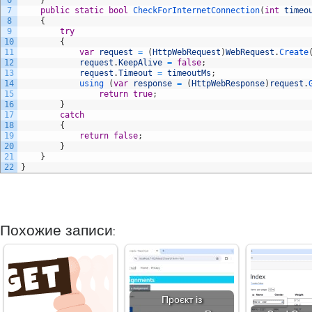
6
}
7
public
static
bool
CheckForInternetConnection
(
int
timeo
8
{
9
try
10
{
11
var
request
=
(
HttpWebRequest
)
WebRequest
.
Create
12
request
.
KeepAlive
=
false
;
13
request
.
Timeout
=
timeoutMs
;
14
using
(
var
response
=
(
HttpWebResponse
)
request
.
15
return
true
;
16
}
17
catch
18
{
19
return
false
;
20
}
21
}
22
}
Похожие записи:
Проєкт із