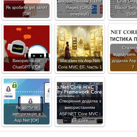
використанням Razor
Crud Опер
Як зробити get запит
Pages (CRUD
Blazor Ser
[C#]
операції)
(SSR
Статис
відвідувань
Використання
Магазин на Asp.Net
додатка Asp
ChatGPT у C#
Core MVC EF. Часть 1
7
Створення додатка з
Як зробити
використанням
авторизацію в
ASP.NET Core MVC і
Asp.Net [C#]
EF Core