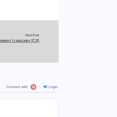
Next Post
емент із масиву [C#]
Connect with
Login