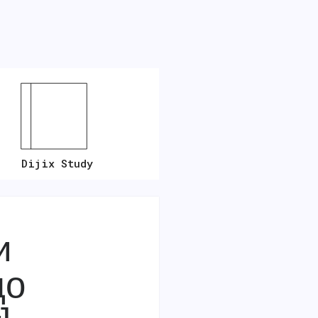
Dijix Study
и
до