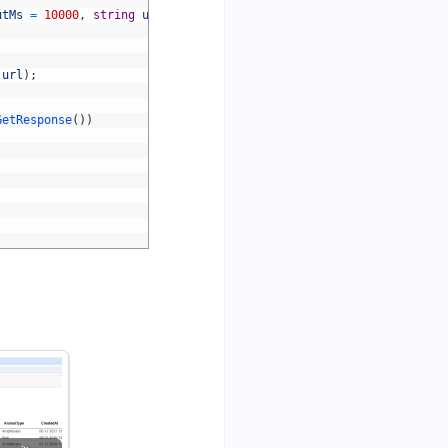
utMs
=
10000
,
string
url
=
"https://www.google.com/"
)
(
url
)
;
GetResponse
(
)
)