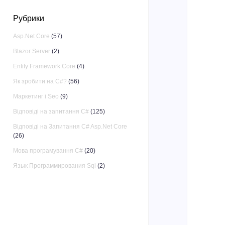
Рубрики
Asp.Net Core
(57)
Blazor Server
(2)
Entity Framework Core
(4)
Як зробити на C#?
(56)
Маркетинг і Seo
(9)
Відповіді на запитання C#
(125)
Відповіді на Запитання C# Asp.Net Core
(26)
Мова програмування C#
(20)
Язык Программирования Sql
(2)