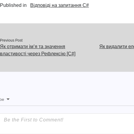
Published in
Відповіді на запитання C#
Previous Post
Як отримати ім’я та значення
Як видалити ел
властивості через Рефлексію [C#]
ibe