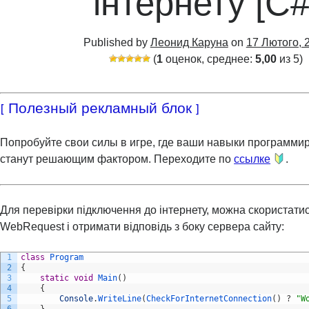
інтернету [C#
Published by
Леонид Каруна
on
17 Лютого, 
(
1
оценок, среднее:
5,00
из 5)
[ Полезный рекламный блок ]
Попробуйте свои силы в игре, где ваши навыки программи
станут решающим фактором. Переходите по
ссылке
.
Для перевірки підключення до інтернету, можна скористати
WebRequest і отримати відповідь з боку сервера сайту:
1
class
Program
2
{
3
static
void
Main
(
)
4
{
5
Console
.
WriteLine
(
CheckForInternetConnection
(
)
?
"W