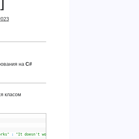
]
2023
рования на
C#
ся класом
orks"
:
"It doesn't work"
)
;