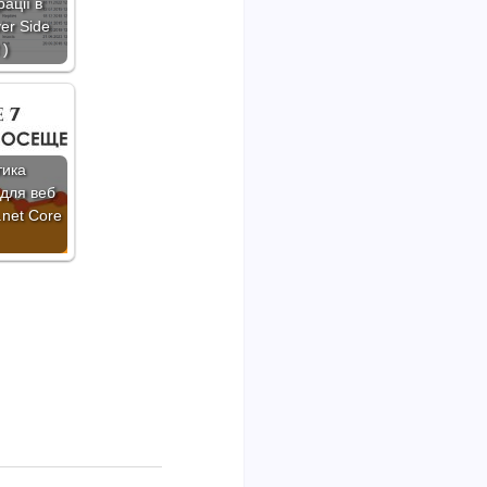
ації в
ver Side
 )
тика
 для веб
.net Core