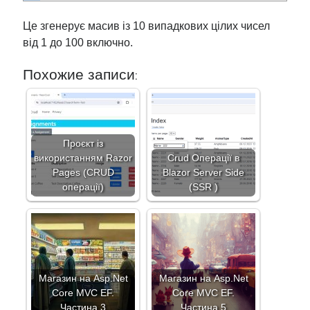
Це згенерує масив із 10 випадкових цілих чисел
від 1 до 100 включно.
Похожие записи:
Проєкт із
використанням Razor
Crud Операції в
Pages (CRUD
Blazor Server Side
операції)
(SSR )
Магазин на Asp.Net
Магазин на Asp.Net
Core MVC EF.
Core MVC EF.
Частина 3
Частина 5