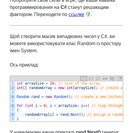
Попробуйте свои силы в игре, где ваши навыки
программирования на
C#
станут решающим
фактором. Переходите по
ссылке
.
Щоб створити масив випадкових чисел у C#, ви
можете використовувати клас Random із простору
імен System.
Ось приклад:
1
int
arraySize
=
10
;
// size of the array
2
int
[
]
randomArray
=
new
int
[
arraySize
]
;
// create an ar
3
4
Random 
rand
=
new
Random
(
)
;
// create a new instance of
5
6
for
(
int
i
=
0
;
i
<
arraySize
;
i
++
)
// loop through the
7
{
8
randomArray
[
i
]
=
rand
.
Next
(
)
;
// assign a random in
9
}
У наведеному вище прикладі
rand.Next()
генерує