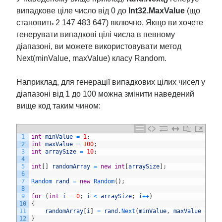
випадкове ціле число від 0 до
Int32.MaxValue
(що
становить 2 147 483 647) включно. Якщо ви хочете
генерувати випадкові цілі числа в певному
діапазоні, ви можете використовувати метод
Next(minValue, maxValue) класу Random.
Наприклад, для генерації випадкових цілих чисел у
діапазоні від 1 до 100 можна змінити наведений
вище код таким чином:
1
int
minValue
=
1
;
2
int
maxValue
=
100
;
3
int
arraySize
=
10
;
4
5
int
[
]
randomArray
=
new
int
[
arraySize
]
;
6
7
Random 
rand
=
new
Random
(
)
;
8
9
for
(
int
i
=
0
;
i
<
arraySize
;
i
++
)
10
{
11
randomArray
[
i
]
=
rand
.
Next
(
minValue
,
maxValue
+
1
)
12
}