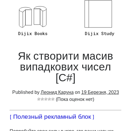
Відповіді на Запитання C# Asp.Net
Core
(26)
Мова програмування C#
(20)
Язык Программирования Sql
(2)
Dijix Books
Dijix Study
Як створити масив
випадкових чисел
[C#]
Published by
Леонид Каруна
on
19 Березня, 2023
(Пока оценок нет)
[ Полезный рекламный блок ]