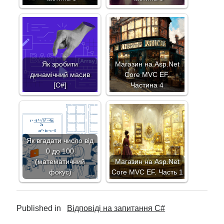
Як зробити
Магазин на Asp.Net
динамічний масив
Core MVC EF.
[C#]
Частина 4
Як вгадати число від
0 до 100
(математичний
Магазин на Asp.Net
фокус)
Core MVC EF. Часть 1
Published in
Відповіді на запитання C#