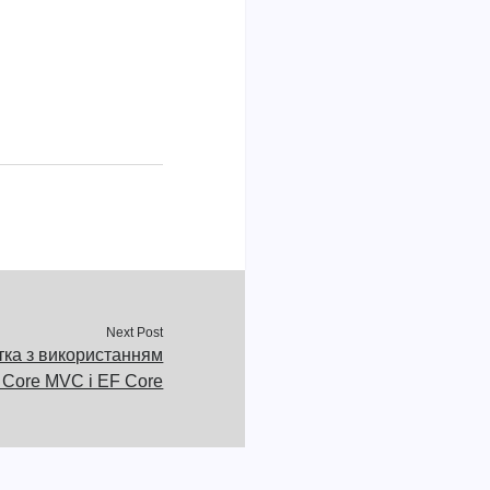
Next Post
ка з використанням
Core MVC і EF Core