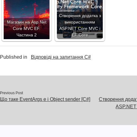
Створення додатка з
Магазин на Asp.Net
використанням
Core MVC EF.
ASP.NET Core MVC і
Частина 2
EF Core
Published in
Відповіді на запитання C#
Previous Post
Що таке EventArgs e і Object sender [C#]
Створення додат
ASP.NET 