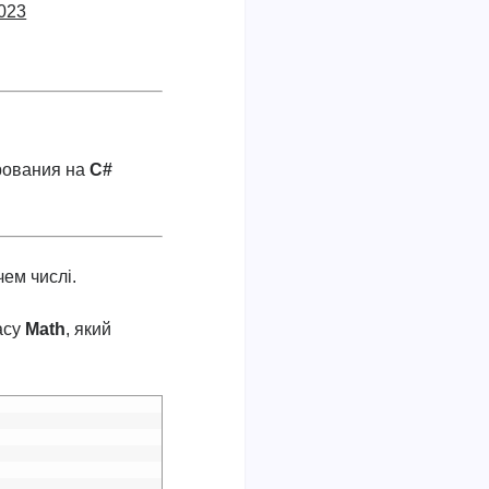
2023
рования на
C#
ем числі.
ласу
Math
, який