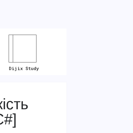
Dijix Study
ість
C#]