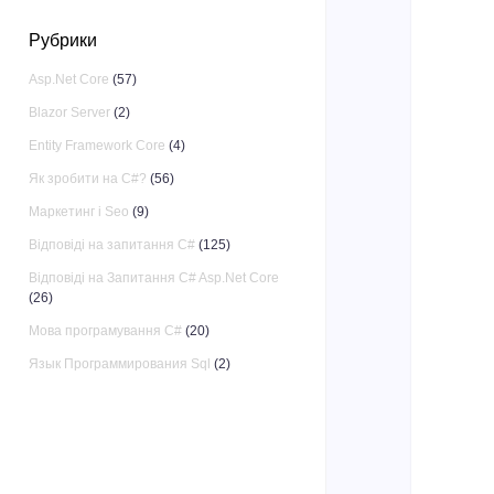
Рубрики
Asp.Net Core
(57)
Blazor Server
(2)
Entity Framework Core
(4)
Як зробити на C#?
(56)
Маркетинг і Seo
(9)
Відповіді на запитання C#
(125)
Відповіді на Запитання C# Asp.Net Core
(26)
Мова програмування C#
(20)
Язык Программирования Sql
(2)