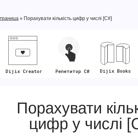
страница
»
Порахувати кількість цифр у числі [C#]
Dijix Books
Репетитор C#
Dijix Creator
Порахувати кільк
цифр у числі [