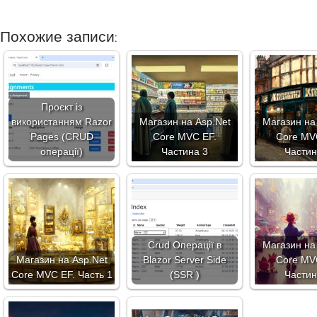
Похожие записи:
Проєкт із
використанням Razor
Магазин на Asp.Net
Магазин на
Pages (CRUD
Core MVC EF.
Core MV
операції)
Частина 3
Частин
Crud Операції в
Магазин на
Магазин на Asp.Net
Blazor Server Side
Core MV
Core MVC EF. Часть 1
(SSR )
Частин