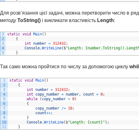
Для розв’язання цієї задачі, можна перетворити число в ря
методу
ToString()
і викликати властивість
Length
:
1
static
void
Main
(
)
2
{
3
int
number
=
312432
;
4
Console
.
WriteLine
(
$
"Length: {number.ToString().Lengt
5
}
Так само можна пройтися по числу за допомогою циклу
whil
1
static
void
Main
(
)
2
{
3
int
number
=
312432
;
4
int
copy_number
=
number
,
count
=
0
;
5
while
(
copy_number
>
0
)
6
{
7
copy_number
/=
10
;
8
count
++
;
9
}
10
Console
.
WriteLine
(
$
"Length: {count}"
)
;
11
}