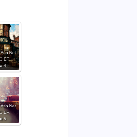
 Asp.Net
C EF.
а 4
 Asp.Net
C EF.
а 5