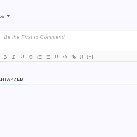
ibe
{}
[+]
НТАРИЕВ