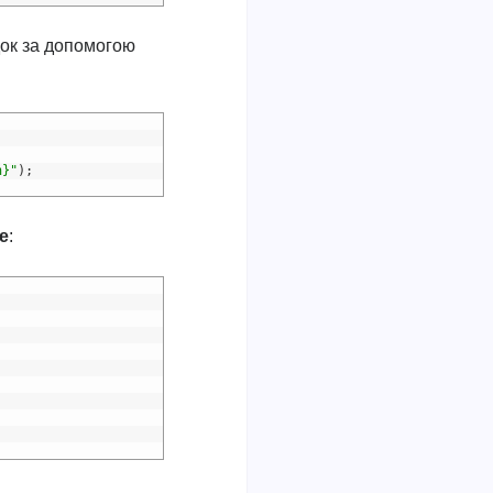
док за допомогою
h}"
)
;
e
: