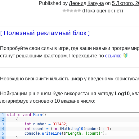
Published by
Леонид Каруна
on
5 Лютого, 
(Пока оценок нет)
[ Полезный рекламный блок ]
Попробуйте свои силы в игре, где ваши навыки программи
станут решающим фактором. Переходите по
ссылке
.
Необхідно визначити кількість цифр у введеному користувач
Найкращим рішенням буде використання методу
Log10
, к
логарифмує з основою 10 вказане число:
1
static
void
Main
(
)
2
{
3
int
number
=
312432
;
4
int
count
=
(
int
)
Math
.
Log10
(
number
)
+
1
;
5
Console
.
WriteLine
(
$
"Length: {count}"
)
;
6
}