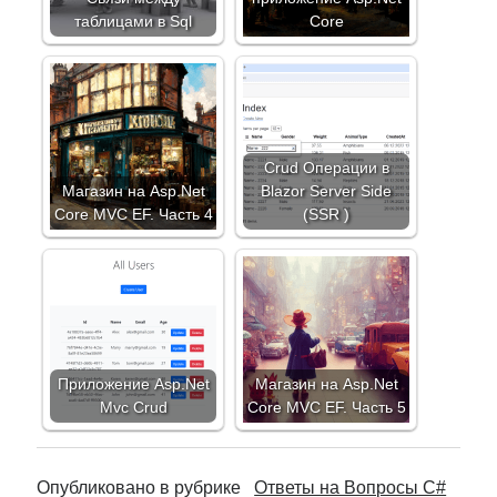
таблицами в Sql
Core
Crud Операции в
Магазин на Asp.Net
Blazor Server Side
Core MVC EF. Часть 4
(SSR )
Приложение Asp.Net
Магазин на Asp.Net
Mvc Crud
Core MVC EF. Часть 5
Опубликовано в рубрике
Ответы на Вопросы C#