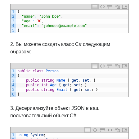
1
{
2
"name"
:
"John Doe"
,
3
"age"
:
30
,
4
"email"
:
"johndoe@example.com"
5
}
2. Вы можете создать класс C# следующим
образом:
1
public
class
Person
2
{
3
public
string
Name
{
get
;
set
;
}
4
public
int
Age
{
get
;
set
;
}
5
public
string
Email
{
get
;
set
;
}
6
}
3. Десериализуйте объект JSON в ваш
пользовательский объект C#:
1
using 
System
;