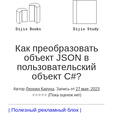
Ответы на Вопросы C# Asp.Net Core
(26)
Язык Программирования C#
(20)
Язык Программирования Sql
(2)
Dijix Books
Dijix Study
Как преобразовать
объект JSON в
пользовательский
объект C#?
Автор
Леонид Каруна
. Запись от
27 мая, 2023
(Пока оценок нет)
[ Полезный рекламный блок ]