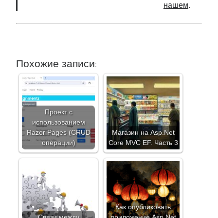
нашем
.
Похожие записи:
Проект с
использованием
Razor Pages (CRUD
Магазин на Asp.Net
операции)
Core MVC EF. Часть 3
Как опубликовать
Связи между
приложение Asp.Net