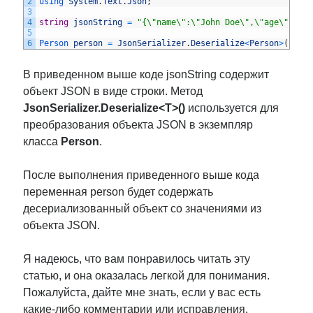
2
using 
System
.
Text
.
Json
;
3
4
string
jsonString
=
"{\"name\":\"John Doe\",\"age\":30,
5
6
Person 
person
=
JsonSerializer
.
Deserialize
<
Person
>
(
json
В приведенном выше коде jsonString содержит
объект JSON в виде строки. Метод
JsonSerializer.Deserialize<T>()
используется для
преобразования объекта JSON в экземпляр
класса
Person
.
После выполнения приведенного выше кода
переменная person будет содержать
десериализованный объект со значениями из
объекта JSON.
Я надеюсь, что вам понравилось читать эту
статью, и она оказалась легкой для понимания.
Пожалуйста, дайте мне знать, если у вас есть
какие-либо комментарии или исправления.