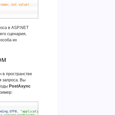
(name, out value)
роса в ASP.NET
его сценария,
пособа их
ом
н в пространстве
м запроса. Вы
етоды
PostAsync
пример:
oding
.
UTF8
,
"application/json"
)
;