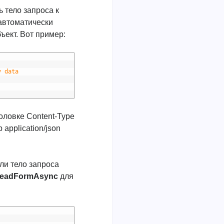
ь тело запроса к
 автоматически
ъект. Вот пример:
)
y data
оловке Content-Type
application/json
ли тело запроса
eadFormAsync
для