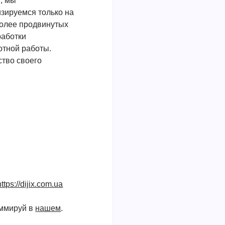
, мы
зируемся только на
более продвинутых
работки
отной работы.
ство своего
https://dijix.com.ua
аммируй в
нашем
.