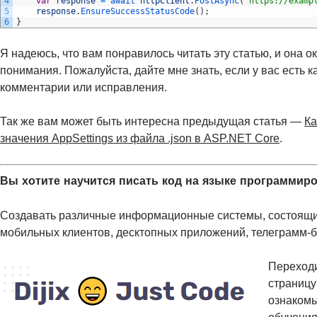
4
var
response
=
await 
httpClient
.
PostAsync
(
"https://examp
5
response
.
EnsureSuccessStatusCode
(
)
;
6
}
Я надеюсь, что вам понравилось читать эту статью, и она о
понимания. Пожалуйста, дайте мне знать, если у вас есть к
комментарии или исправления.
Так же вам может быть интересна предыдущая статья —
Ка
значения AppSettings из файла .json в ASP.NET Core
.
Вы хотите научится писать код на языке программир
Создавать различные информационные системы, состоящие
мобильных клиентов, десктопных приложений, телеграмм-бо
Переходи
страниц
ознакомь