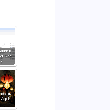
ации в
ver Side
 )
иковать
 Asp.Net
e