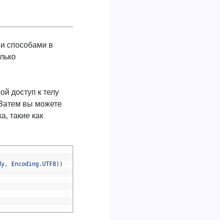
ми способами в
лько
ой доступ к телу
 Затем вы можете
а, такие как
dy
,
Encoding
.
UTF8
)
)