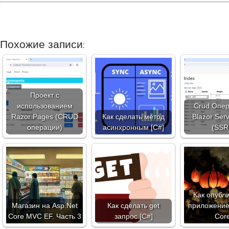
Похожие записи:
Проект с
использованием
Crud Опер
Razor Pages (CRUD
Как сделать метод
Blazor Ser
операции)
асинхронным [C#]
(SSR
Как опубл
Магазин на Asp.Net
Как сделать get
приложение
Core MVC EF. Часть 3
запрос [C#]
Cor