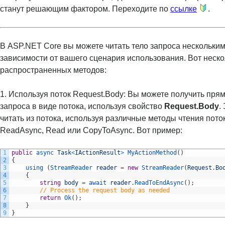
станут решающим фактором. Переходите по
ссылке
.
В ASP.NET Core вы можете читать тело запроса нескольки
зависимости от вашего сценария использования. Вот неско
распространенных методов:
1. Используя поток Request.Body: Вы можете получить прям
запроса в виде потока, используя свойство
Request.Body
.
читать из потока, используя различные методы чтения поток
ReadAsync, Read или CopyToAsync. Вот пример:
1
public
async 
Task
<
IActionResult
>
MyActionMethod
(
)
2
{
3
using
(
StreamReader 
reader
=
new
StreamReader
(
Request
.
Bo
4
{
5
string
body
=
await 
reader
.
ReadToEndAsync
(
)
;
6
// Process the request body as needed
7
return
Ok
(
)
;
8
}
9
}