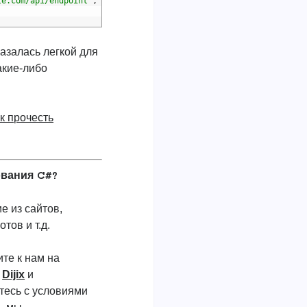
le.com/api/endpoint"
,
content
)
;
казалась легкой для
акие-либо
к прочесть
ования C#?
 из сайтов,
тов и т.д.
те к нам на
у
Dijix
и
тесь с условиями