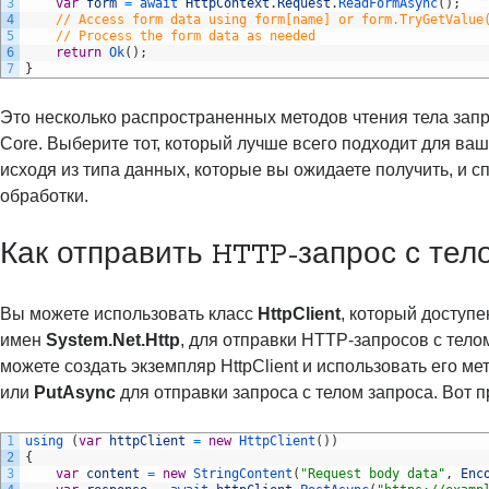
3
var
form
=
await 
HttpContext
.
Request
.
ReadFormAsync
(
)
;
4
// Access form data using form[name] or form.TryGetValue
5
// Process the form data as needed
6
return
Ok
(
)
;
7
}
Это несколько распространенных методов чтения тела зап
Core. Выберите тот, который лучше всего подходит для ваш
исходя из типа данных, которые вы ожидаете получить, и с
обработки.
Как отправить HTTP-запрос с тел
Вы можете использовать класс
HttpClient
, который доступе
имен
System.Net.Http
, для отправки HTTP-запросов с тело
можете создать экземпляр HttpClient и использовать его м
или
PutAsync
для отправки запроса с телом запроса. Вот 
1
using
(
var
httpClient
=
new
HttpClient
(
)
)
2
{
3
var
content
=
new
StringContent
(
"Request body data"
,
Enc