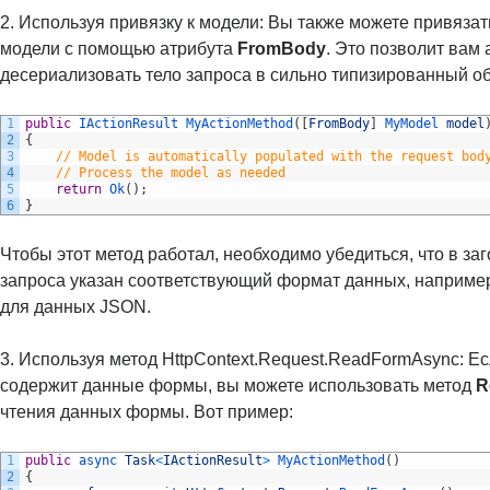
2. Используя привязку к модели: Вы также можете привязат
модели с помощью атрибута
FromBody
. Это позволит вам
десериализовать тело запроса в сильно типизированный об
1
public
IActionResult 
MyActionMethod
(
[
FromBody
]
MyModel 
model
2
{
3
// Model is automatically populated with the request bod
4
// Process the model as needed
5
return
Ok
(
)
;
6
}
Чтобы этот метод работал, необходимо убедиться, что в заг
запроса указан соответствующий формат данных, например 
для данных JSON.
3. Используя метод HttpContext.Request.ReadFormAsync: Ес
содержит данные формы, вы можете использовать метод
R
чтения данных формы. Вот пример:
1
public
async 
Task
<
IActionResult
>
MyActionMethod
(
)
2
{