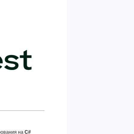
рования на
C#