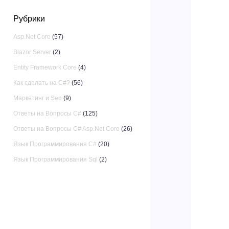
Рубрики
Asp.Net Core
(57)
Blazor Server
(2)
Entity Framework Core
(4)
Как сделать на C#?
(56)
Маркетинг и Seo
(9)
Ответы на Вопросы C#
(125)
Ответы на Вопросы C# Asp.Net Core
(26)
Язык Программирования C#
(20)
Язык Программирования Sql
(2)