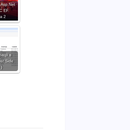
 Asp.Net
C EF.
а 2
ації в
ver Side
 )