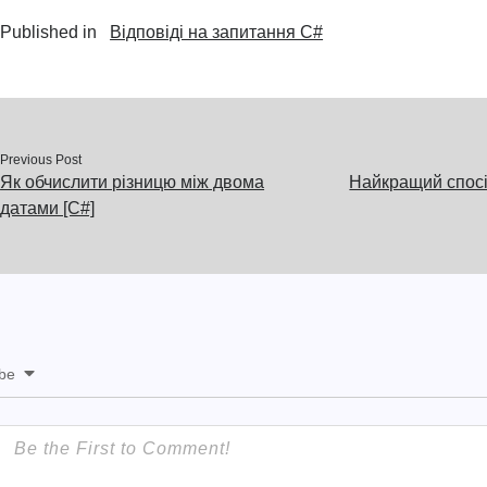
Published in
Відповіді на запитання C#
Previous Post
Як обчислити різницю між двома
Найкращий спосі
датами [C#]
ibe