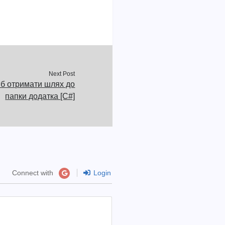
Next Post
б отримати шлях до
папки додатка [C#]
Connect with
Login