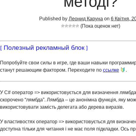
методі?
Published by
Леонид Каруна
on
6 Квітня, 2
(Пока оценок нет)
[ Полезный рекламный блок ]
Попробуйте свои силы в игре, где ваши навыки программи
станут решающим фактором. Переходите по
ссылке
.
У C# оператор => використовується для визначення лямбда
скорочено “лямбда”. Лямбда – це анонімна функція, яку мо
використовувати замість делегата або дерева виразів.
У властивостях оператор => використовується для визначен
доступна тільки для читання і не має поля підкладки. Ось п