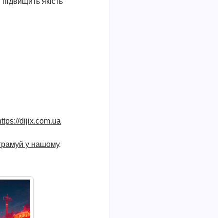
 підвищить якість
https://dijix.com.ua
ограмуй у нашому
.