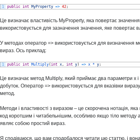
1
public
int
MyProperty
=
>
42
;
Це визначає властивість MyProperty, яка повертає значення
використовується для зазначення значення, яке повертає в
У методах оператор => використовується для визначення ме
вираз. Ось приклад:
1
public
int
Multiply
(
int
x
,
int
y
)
=
>
x *
y
;
Це визначає метод Multiply, який приймає два параметри x і 
добуток. Оператор => використовується для вказівки виразу
метод.
Методи і властивості з виразом – це скорочена нотація, як
код коротшим і читабельнішим, особливо якщо тіло методу 
являє собою простий вираз.
Я сподіваюся, що вам сподобалося читати цю статтю, і вон