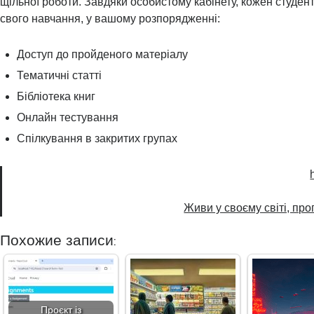
щільної роботи. Завдяки особистому кабінету, кожен студент
свого навчання, у вашому розпорядженні:
Доступ до пройденого матеріалу
Тематичні статті
Бібліотека книг
Онлайн тестування
Спілкування в закритих групах
Живи у своєму світі, пр
Похожие записи:
Проєкт із