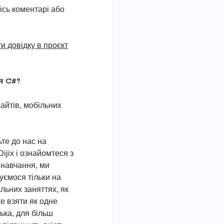
кісь коментарі або
и довідку в проєкт
я C#?
айтів, мобільних
те до нас на
Dijix і ознайомтеся з
навчання, ми
уємося тільки на
льних заняттях, як
те взяти як одне
ька, для більш