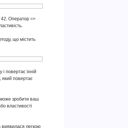
 42. Оператор =>
ластивість.
тоду, що містить
y і повертає їхній
, який повертає
а може зробити ваш
або властивості
а виявилася легкою