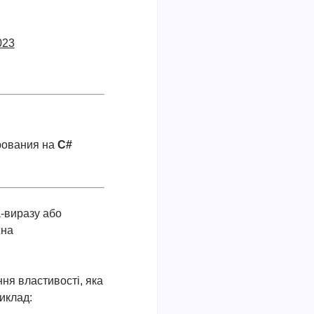
023
рования на
C#
-виразу або
жна
ня властивості, яка
риклад: