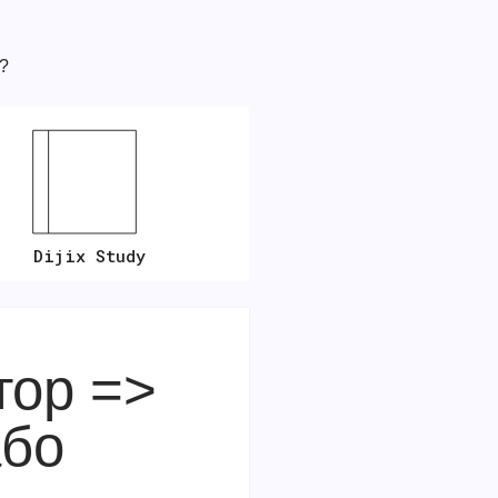
і?
Dijix Study
тор =>
або