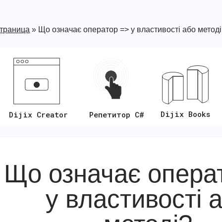
страница
»
Що означає оператор => у властивості або метод
Dijix Books
Репетитор C#
Dijix Creator
Що означає опера
у властивості 