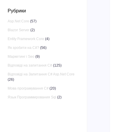
Рубрики
Asp.Net Core
(57)
Blazor Server
(2)
Entity Framework Core
(4)
Як зробити на C#?
(56)
Маркетинг і Seo
(9)
Відповіді на запитання C#
(125)
Відповіді на Запитання C# Asp.Net Core
(26)
Мова програмування C#
(20)
Язык Программирования Sql
(2)