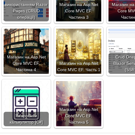
використанням Razor
Магазин на Asp.Net
Магазин на
Pages (CRUD
Core MVC EF.
Core MV
операції)
Частина 3
Частин
Магазин на Asp.Net
Crud Опер
Core MVC EF.
Магазин на Asp.Net
Blazor Ser
Частина 4
Core MVC EF. Часть 1
(SSR
Магазин на Asp.Net
Як зробити
Core MVC EF.
калькулятор [C#]
Частина 5