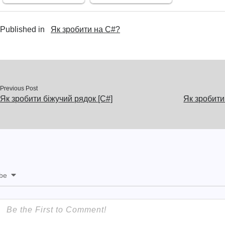
Published in
Як зробити на C#?
Previous Post
Як зробити біжучий рядок [C#]
Як зробити
ibe