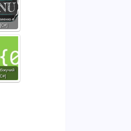
 меню в
 [C#]
 біжучий
[C#]