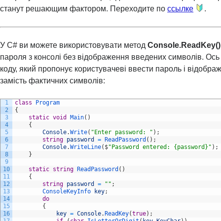
станут решающим фактором. Переходите по
ссылке
.
У C# ви можете використовувати метод
Console.ReadKey()
пароля з консолі без відображення введених символів. Ос
коду, який пропонує користувачеві ввести пароль і відобража
замість фактичних символів:
1
class
Program
2
{
3
static
void
Main
(
)
4
{
5
Console
.
Write
(
"Enter password: "
)
;
6
string
password
=
ReadPassword
(
)
;
7
Console
.
WriteLine
(
$
"Password entered: {password}"
)
;
8
}
9
10
static
string
ReadPassword
(
)
11
{
12
string
password
=
""
;
13
ConsoleKeyInfo 
key
;
14
do
15
{
16
key
=
Console
.
ReadKey
(
true
)
;
17
if
(
char
.
IsLetterOrDigit
(
key
.
KeyChar
)
)