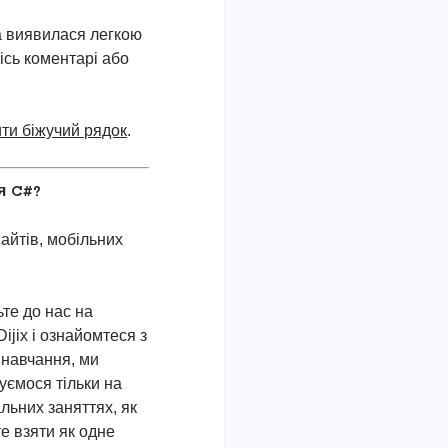
а виявилася легкою
кісь коментарі або
ти біжучий рядок
.
я C#?
айтів, мобільних
те до нас на
Dijix і ознайомтеся з
навчання, ми
уємося тільки на
льних заняттях, як
те взяти як одне