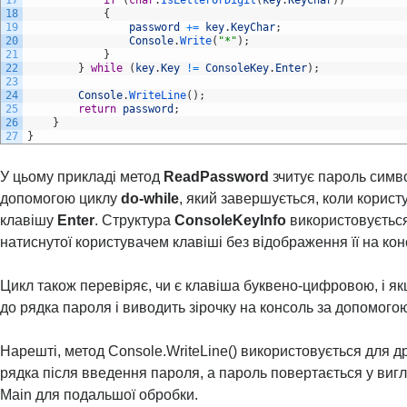
18
{
19
password
+=
key
.
KeyChar
;
20
Console
.
Write
(
"*"
)
;
21
}
22
}
while
(
key
.
Key
!=
ConsoleKey
.
Enter
)
;
23
24
Console
.
WriteLine
(
)
;
25
return
password
;
26
}
27
}
У цьому прикладі метод
ReadPassword
зчитує пароль симв
допомогою циклу
do-while
, який завершується, коли корист
клавішу
Enter
. Структура
ConsoleKeyInfo
використовуєтьс
натиснутої користувачем клавіші без відображення її на кон
Цикл також перевіряє, чи є клавіша буквено-цифровою, і якщ
до рядка пароля і виводить зірочку на консоль за допомогою 
Нарешті, метод Console.WriteLine() використовується для д
рядка після введення пароля, а пароль повертається у вигл
Main для подальшої обробки.