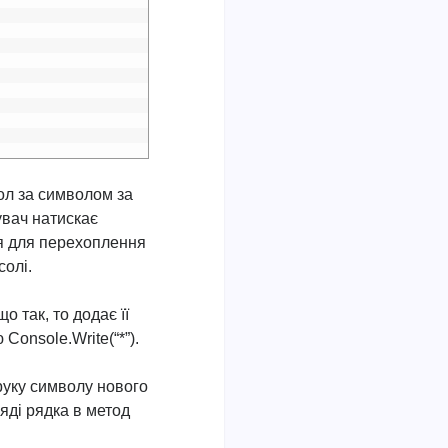
ол за символом за
увач натискає
я для перехоплення
солі.
о так, то додає її
Console.Write(“*”).
руку символу нового
яді рядка в метод