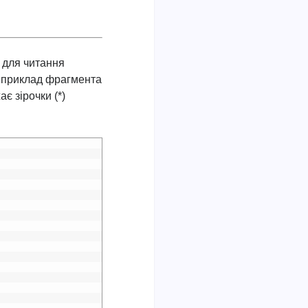
для читання
ь приклад фрагмента
є зірочки (*)