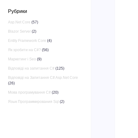
Рубрики
Asp.Net Core
(57)
Blazor Server
(2)
Entity Framework Core
(4)
Як зробити на C#?
(56)
Маркетинг і Seo
(9)
Відповіді на запитання C#
(125)
Відповіді на Запитання C# Asp.Net Core
(26)
Мова програмування C#
(20)
Язык Программирования Sql
(2)