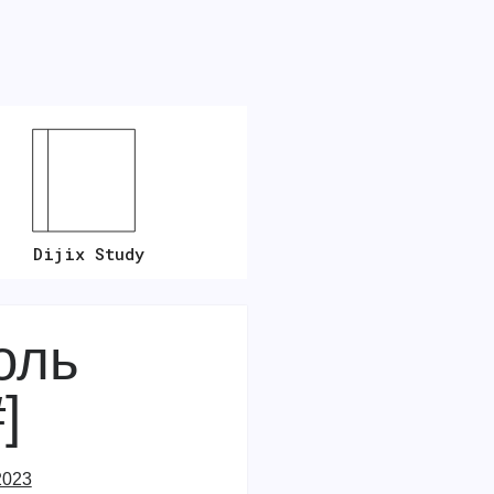
Dijix Study
оль
]
2023