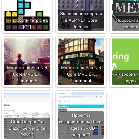
Відновлення пароля
Як зробити тетріс на
в ASP.NET Core
Як зробити
[C#]
Identity
консолі
Магазин на Asp.Net
Магазин на Asp.Net
Core MVC EF.
Core MVC EF.
Як зробити
Частина 5
Частина 4
рядок 
Проєкт із
Crud Операції в
використанням Razor
Blazor Server Side
Pages (CRUD
(SSR )
операції)