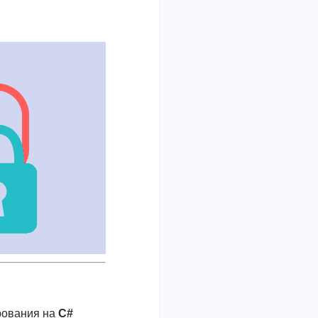
рования на
C#