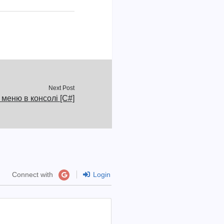
Next Post
 меню в консолі [C#]
Connect with
Login