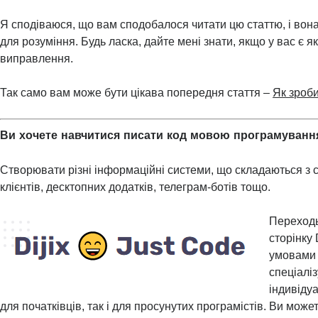
Я сподіваюся, що вам сподобалося читати цю статтю, і вон
для розуміння. Будь ласка, дайте мені знати, якщо у вас є я
виправлення.
Так само вам може бути цікава попередня стаття –
Як зроби
Ви хочете навчитися писати код мовою програмуванн
Створювати різні інформаційні системи, що складаються з с
клієнтів, десктопних додатків, телеграм-ботів тощо.
Переходь
сторінку 
умовами 
спеціаліз
індивідуа
для початківців, так і для просунутих програмістів. Ви може