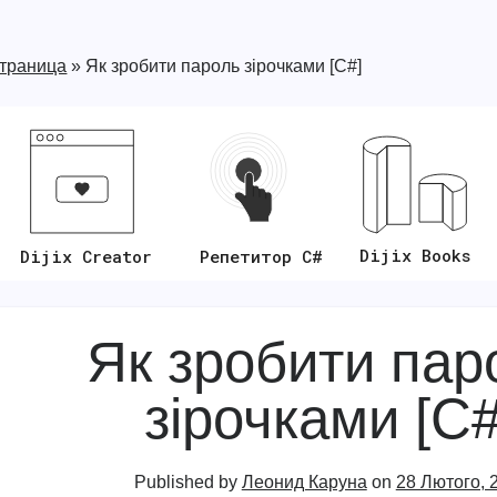
страница
»
Як зробити пароль зірочками [C#]
Dijix Books
Репетитор C#
Dijix Creator
Як зробити пар
зірочками [C#
Published by
Леонид Каруна
on
28 Лютого, 