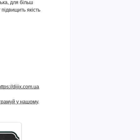
ька, для більш
 підвищить якість
https://dijix.com.ua
ограмуй у нашому
.