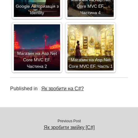
Google Авторизація з
Core MVC EF.
Identity
Частина 4
Магазин на Asp.Net
Core MVC EF.
Магазин на Asp.Net
Частина 2
Core MVC EF. Часть 1
Published in
Як зробити на C#?
Previous Post
Як зробити змійку [C#]