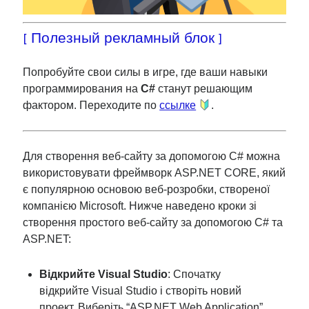
[ Полезный рекламный блок ]
Попробуйте свои силы в игре, где ваши навыки
программирования на
C#
станут решающим
фактором. Переходите по
ссылке
.
Для створення веб-сайту за допомогою C# можна
використовувати фреймворк ASP.NET CORE, який
є популярною основою веб-розробки, створеної
компанією Microsoft. Нижче наведено кроки зі
створення простого веб-сайту за допомогою C# та
ASP.NET:
Відкрийте Visual Studio
: Спочатку
відкрийте Visual Studio і створіть новий
проект. Виберіть “ASP.NET Web Application”