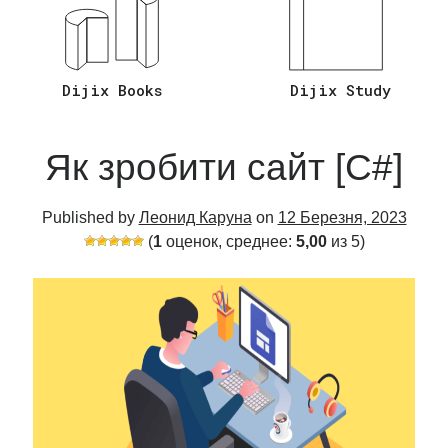
Відповіді на Запитання C# Asp.Net
Core
(26)
Мова програмування C#
(20)
Dijix Books
Dijix Study
Язык Программирования Sql
(2)
Як зробити сайт [C#]
Published by
Леонид Каруна
on
12 Березня, 2023
(
1
оценок, среднее:
5,00
из 5)