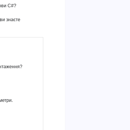
мови C#?
 ви знаєте
антаження?
метри.