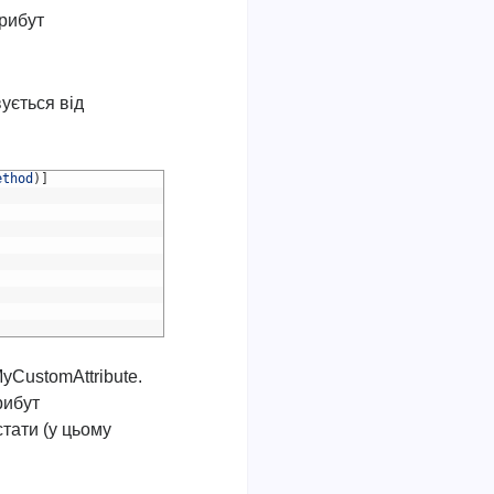
трибут
ується від
ethod
)
]
yCustomAttribute.
рибут
стати (у цьому