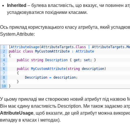
Inherited
– булева властивість, що вказує, чи повинен а
успадковуватися похідними класами.
Ось приклад користувацького класу атрибута, який успадков
System.Attribute:
1
[
AttributeUsage
(
AttributeTargets
.
Class
|
AttributeTargets
.
M
2
public
class
MyCustomAttribute
:
Attribute
3
{
4
public
string
Description
{
get
;
set
;
}
5
6
public
MyCustomAttribute
(
string
description
)
7
{
8
Description
=
description
;
9
}
10
}
У цьому прикладі ми створюємо новий атрибут під назвою M
Він має єдину властивість Description. Ми також задаємо ат
AttributeUsage
, щоб вказати, де цей атрибут можна викори
випадку в класах і методах).