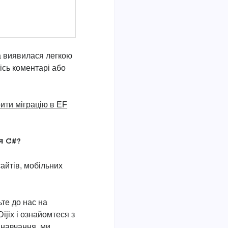
а виявилася легкою
кісь коментарі або
ити міграцію в EF
я C#?
айтів, мобільних
те до нас на
Dijix і ознайомтеся з
навчання, ми