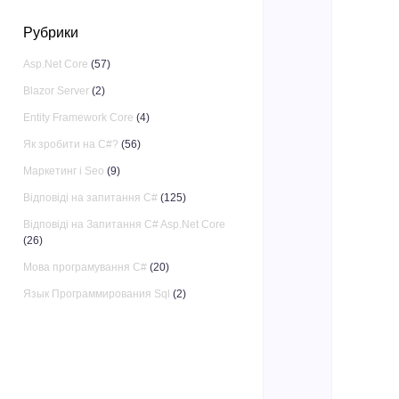
Рубрики
Asp.Net Core
(57)
Blazor Server
(2)
Entity Framework Core
(4)
Як зробити на C#?
(56)
Маркетинг і Seo
(9)
Відповіді на запитання C#
(125)
Відповіді на Запитання C# Asp.Net Core
(26)
Мова програмування C#
(20)
Язык Программирования Sql
(2)