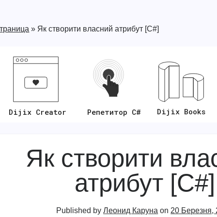
страница
»
Як створити власний атрибут [C#]
Dijix Books
Репетитор C#
Dijix Creator
Як створити вла
атрибут [C#]
Published by
Леонид Каруна
on
20 Березня,