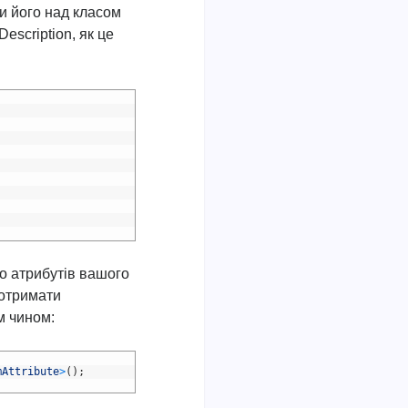
и його над класом
escription, як це
о атрибутів вашого
 отримати
им чином:
mAttribute
>
(
)
;