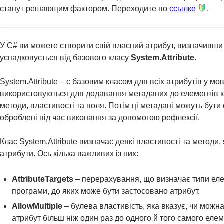
станут решающим фактором. Переходите по
ссылке
.
У C# ви можете створити свій власний атрибут, визначивши
успадковується від базового класу
System.Attribute
.
System.Attribute – є базовим класом для всіх атрибутів у мов
використовуються для додавання метаданих до елементів ко
методи, властивості та поля. Потім ці метадані можуть бути
оброблені під час виконання за допомогою рефлексії.
Клас System.Attribute визначає деякі властивості та методи, 
атрибути. Ось кілька важливих із них:
AttributeTargets
– перерахування, що визначає типи ел
програми, до яких може бути застосовано атрибут.
AllowMultiple
– булева властивість, яка вказує, чи можн
атрибут більш ніж один раз до одного й того самого еле