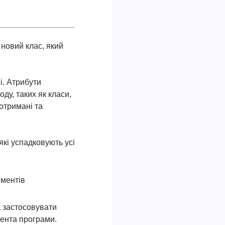
 новий клас, який
і. Атрибути
ду, таких як класи,
 отримані та
які успадковують усі
ементів
а застосовувати
мента програми.