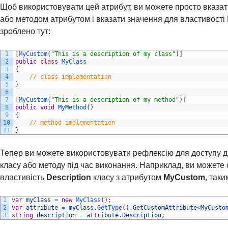
Щоб використовувати цей атрибут, ви можете просто вказат
або методом атрибутом і вказати значення для властивості D
зроблено тут:
1
[
MyCustom
(
"This is a description of my class"
)
]
2
public
class
MyClass
3
{
4
// class implementation
5
}
6
7
[
MyCustom
(
"This is a description of my method"
)
]
8
public
void
MyMethod
(
)
9
{
10
// method implementation
11
}
Тепер ви можете використовувати рефлексію для доступу д
класу або методу під час виконання. Наприклад, ви можете
властивість
Description
класу з атрибутом
MyCustom
, так
1
var
myClass
=
new
MyClass
(
)
;
2
var
attribute
=
myClass
.
GetType
(
)
.
GetCustomAttribute
<
MyCusto
3
string
description
=
attribute
.
Description
;