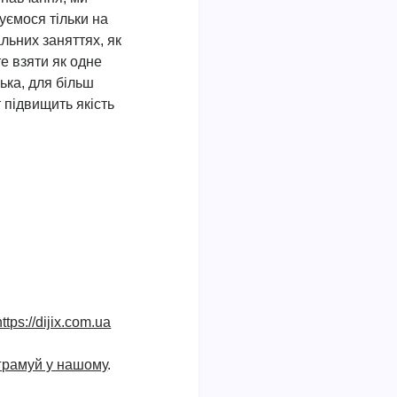
уємося тільки на
льних заняттях, як
те взяти як одне
ька, для більш
 підвищить якість
https://dijix.com.ua
ограмуй у нашому
.