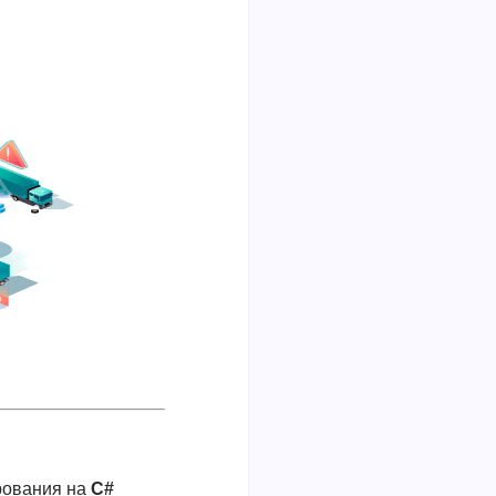
рования на
C#