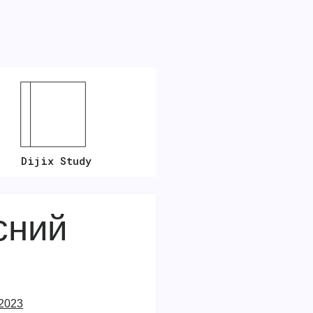
Dijix Study
сний
 2023