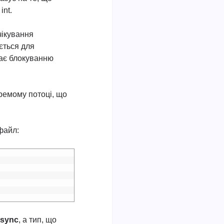
int.
чікування
ється для
гає блокуванню
ремому потоці, що
файл:
async
, а тип, що