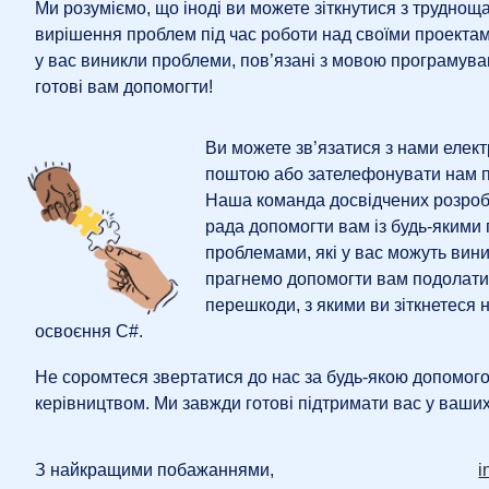
Ми розуміємо, що іноді ви можете зіткнутися з труднощ
вирішення проблем під час роботи над своїми проекта
у вас виникли проблеми, пов’язані з мовою програмува
готові вам допомогти!
Ви можете зв’язатися з нами елек
поштою або зателефонувати нам п
Наша команда досвідчених розроб
рада допомогти вам із будь-якими
проблемами, які у вас можуть вин
прагнемо допомогти вам подолати 
перешкоди, з якими ви зіткнетеся 
освоєння C#.
Не соромтеся звертатися до нас за будь-якою допомог
керівництвом. Ми завжди готові підтримати вас у ваши
З найкращими побажаннями,
i