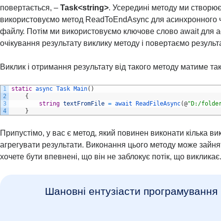
повертається, –
Task<string>
. Усередині методу ми створю
використовуємо метод ReadToEndAsync для асинхронного 
файлу. Потім ми використовуємо ключове слово await для 
очікування результату виклику методу і повертаємо результа
Виклик і отримання результату від такого методу матиме та
1
static
async 
Task 
Main
(
)
2
{
3
string
textFromFile
=
await 
ReadFileAsync
(
@
"D:/folde
4
}
Припустімо, у вас є метод, який повинен виконати кілька ви
агрегувати результати. Виконання цього методу може зайнят
хочете бути впевнені, що він не заблокує потік, що викликає
Шановні ентузіасти програмування 