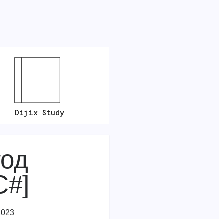
Dijix Study
тод
C#]
2023