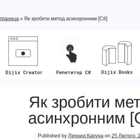
страница
»
Як зробити метод асинхронним [C#]
Dijix Books
Репетитор C#
Dijix Creator
Як зробити ме
асинхронним [
Published by
Леонид Каруна
on
25 Лютого, 