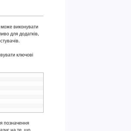
й може виконувати
иво для додатків,
стувачів.
овувати ключові
ля позначення
казує на те, що