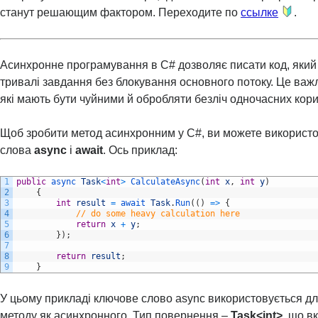
станут решающим фактором. Переходите по
ссылке
.
Асинхронне програмування в C# дозволяє писати код, яки
тривалі завдання без блокування основного потоку. Це важл
які мають бути чуйними й обробляти безліч одночасних кори
Щоб зробити метод асинхронним у C#, ви можете використ
слова
async
і
await
. Ось приклад:
1
public
async 
Task
<
int
>
CalculateAsync
(
int
x
,
int
y
)
2
{
3
int
result
=
await 
Task
.
Run
(
(
)
=
>
{
4
// do some heavy calculation here
5
return
x
+
y
;
6
}
)
;
7
8
return
result
;
9
}
У цьому прикладі ключове слово async використовується д
методу як асинхронного. Тип повернення –
Task<int>
, що в