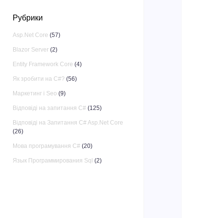
Рубрики
Asp.Net Core
(57)
Blazor Server
(2)
Entity Framework Core
(4)
Як зробити на C#?
(56)
Маркетинг і Seo
(9)
Відповіді на запитання C#
(125)
Відповіді на Запитання C# Asp.Net Core
(26)
Мова програмування C#
(20)
Язык Программирования Sql
(2)