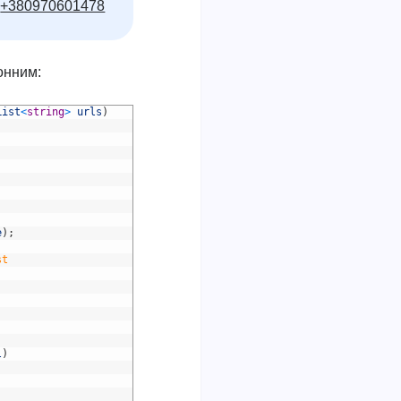
+380970601478
онним:
List
<
string
>
urls
)
e
)
;
st
l
)