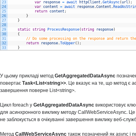
23
var
response
=
await 
httpClient
.
GetAsync
(
url
)
;
24
var
content
=
await 
response
.
Content
.
ReadAsStri
25
return
content
;
26
}
27
}
28
29
static
string
ProcessResponse
(
string
response
)
30
{
31
// Do some processing on the response and return th
32
return
response
.
ToUpper
(
)
;
33
}
У цьому прикладі метод
GetAggregatedDataAsync
позначен
повертає
Task<List<string>>
. Це вказує на те, що метод є 
завершення поверне List<string>.
Цикл foreach у
GetAggregatedDataAsync
використовує клю
для асинхронного виклику методу CallWebServiceAsync. Це
не заблокується в очікуванні завершення виклику веб-служ
Метод
CallWebServiceAsync
також позначений як async і 