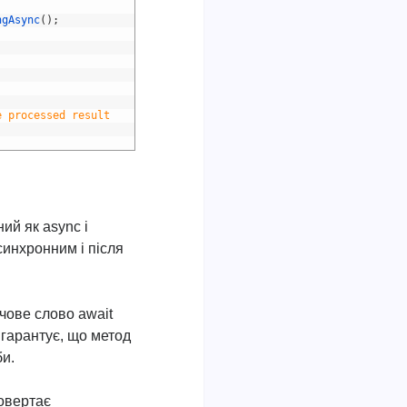
ngAsync
(
)
;
e processed result
ий як async і
асинхронним і після
чове слово await
 гарантує, що метод
би.
повертає