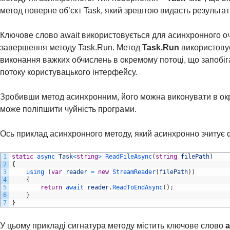
метод поверне об’єкт Task, який зрештою видасть результат 
Ключове слово await використовується для асинхронного о
завершення методу Task.Run. Метод
Task.Run
використову
виконання важких обчислень в окремому потоці, що запобі
потоку користувацького інтерфейсу.
Зробивши метод асинхронним, його можна виконувати в ок
може поліпшити чуйність програми.
Ось приклад асинхронного методу, який асинхронно зчитує 
1
static
async 
Task
<
string
>
ReadFileAsync
(
string
filePath
)
2
{
3
using
(
var
reader
=
new
StreamReader
(
filePath
)
)
4
{
5
return
await 
reader
.
ReadToEndAsync
(
)
;
6
}
7
}
У цьому прикладі сигнатура методу містить ключове слово