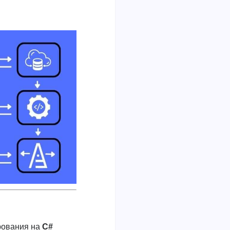
рования на
C#