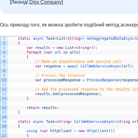
[Леонід/
Dijix Company
]
Ось приклад того, як можна зробити подібний метод асинхр
1
static
async 
Task
<
List
<
string
>>
GetAggregatedDataAsync
(
2
{
3
var
results
=
new
List
<
string
>
(
)
;
4
foreach
(
var
url 
in
urls
)
5
{
6
// Make an asynchronous web service call
7
var
response
=
await 
CallWebServiceAsync
(
url
)
;
8
9
// Process the response
10
var
processedResponse
=
ProcessResponse
(
respons
11
12
// Add the processed response to the results li
13
results
.
Add
(
processedResponse
)
;
14
}
15
16
return
results
;
17
}
18
19
static
async 
Task
<
string
>
CallWebServiceAsync
(
string
ur
20
{
21
using
(
var
httpClient
=
new
HttpClient
(
)
)
22
{