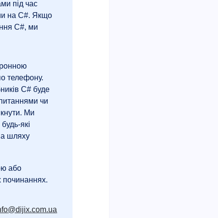
ами під час
ми на C#. Якщо
ння C#, ми
тронною
о телефону.
ників C# буде
 питаннями чи
икнути. Ми
будь-які
на шляху
ою або
х починаннях.
nfo@dijix.com.ua