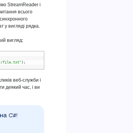
ємо StreamReader і
читання всього
асинхронного
т у вигляді рядка.
кий вигляд:
r/file.txt"
)
;
кликів веб-служби і
и деякий час, і ви
.
на C#!