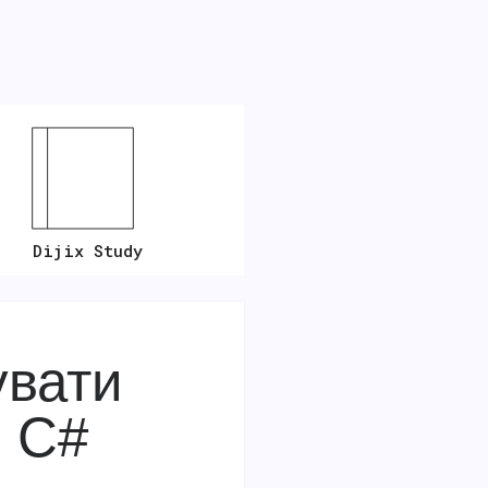
Dijix Study
увати
в C#