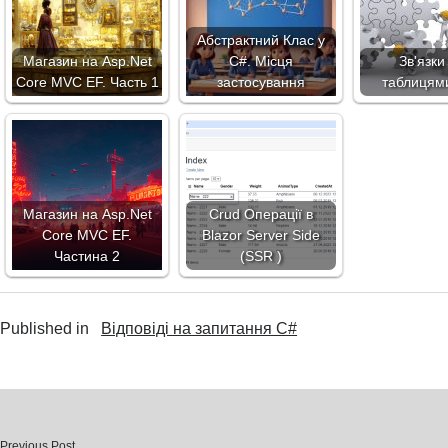
Абстрактний Клас у
Магазин на Asp.Net
C#. Місця
Зв'язки
Core MVC EF. Часть 1
застосування
таблицями
Магазин на Asp.Net
Crud Операції в
Core MVC EF.
Blazor Server Side
Частина 2
(SSR )
Published in
Відповіді на запитання C#
Previous Post