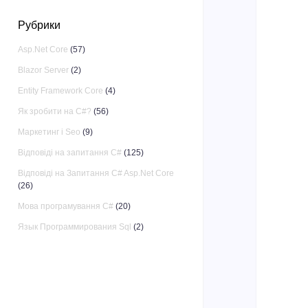
Рубрики
Asp.Net Core
(57)
Blazor Server
(2)
Entity Framework Core
(4)
Як зробити на C#?
(56)
Маркетинг і Seo
(9)
Відповіді на запитання C#
(125)
Відповіді на Запитання C# Asp.Net Core
(26)
Мова програмування C#
(20)
Язык Программирования Sql
(2)