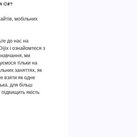
я C#?
айтів, мобільних
те до нас на
Dijix і ознайомтеся з
навчання, ми
уємося тільки на
льних заняттях, як
те взяти як одне
ька, для більш
 підвищить якість