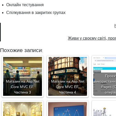
Онлайн тестування
Спілкування в закритих групах
Живи у своєму світі, пр
Похожие записи:
Проєкт
Магазин на Asp.Net
Магазин на Asp.Net
використанн
Core MVC EF.
Core MVC EF.
Pages (
Частина 3
Частина 4
операц