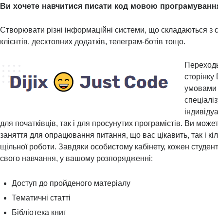
Ви хочете навчитися писати код мовою програмуванн
Створювати різні інформаційні системи, що складаються з с
клієнтів, десктопних додатків, телеграм-ботів тощо.
Переходь
сторінку 
умовами 
спеціаліз
індивідуа
для початківців, так і для просунутих програмістів. Ви може
заняття для опрацювання питання, що вас цікавить, так і кіл
щільної роботи. Завдяки особистому кабінету, кожен студент
свого навчання, у вашому розпорядженні:
Доступ до пройденого матеріалу
Тематичні статті
Бібліотека книг