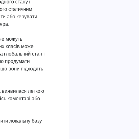
одного стану і
його статичним
ати або керувати
яра.
 не можуть
их класів може
а глобальний стан і
ьно продумати
 що вони підходять
а виявилася легкою
кісь коментарі або
ити локальну базу