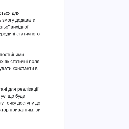
ються для
 змогу додавати
ньої вихідної
ередині статичного
 постійними
х як статичні поля
увати константи в
ані для реалізації
ує, що буде
ну точку доступу до
ктор приватним, ви