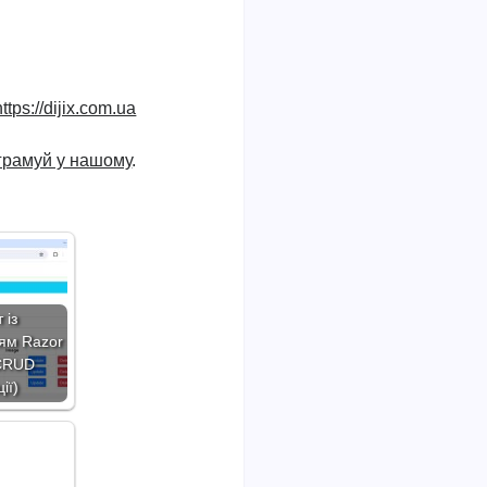
https://dijix.com.ua
ограмуй у нашому
.
 із
ям Razor
CRUD
ії)