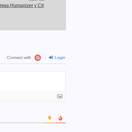
отека Humanizer у C#
Connect with
Login