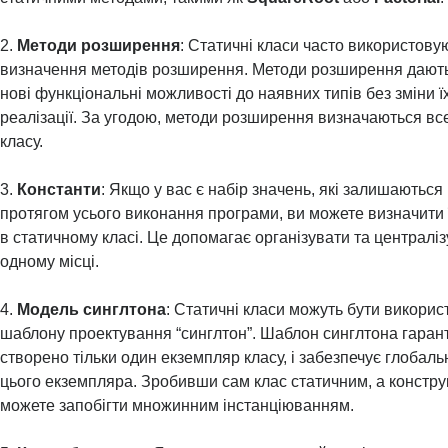
2.
Методи розширення
: Статичні класи часто використову
визначення методів розширення. Методи розширення дають
нові функціональні можливості до наявних типів без зміни їх
реалізації. За угодою, методи розширення визначаються вс
класу.
3.
Константи
: Якщо у вас є набір значень, які залишаються
протягом усього виконання програми, ви можете визначити ї
в статичному класі. Це допомагає організувати та централіз
одному місці.
4.
Модель синглтона
: Статичні класи можуть бути використ
шаблону проектування “синглтон”. Шаблон синглтона гарант
створено тільки один екземпляр класу, і забезпечує глобаль
цього екземпляра. Зробивши сам клас статичним, а констру
можете запобігти множинним інстанціюванням.