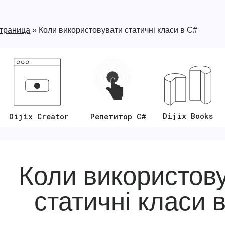
страница
»
Коли використовувати статичні класи в C#
Dijix Books
Репетитор C#
Dijix Creator
Коли використов
статичні класи 