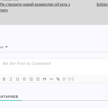
Як створити новий екземпляр об’єкта з
Біблі
типу
ibe
{}
[+]
НТАРИЕВ