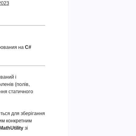
2023
рования на
C#
ований і
ленів (полів,
ання статичного
ться для зберігання
ким конкретним
MathUtility
зі