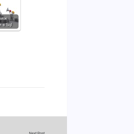
 між
 в Sql
Next Post