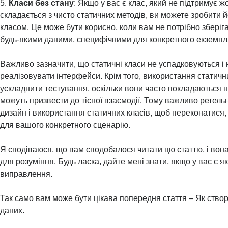
5.
Класи без стану
: Якщо у вас є клас, який не підтримує ж
складається з чисто статичних методів, ви можете зробити 
класом. Це може бути корисно, коли вам не потрібно зберіг
будь-якими даними, специфічними для конкретного екземпл
Важливо зазначити, що статичні класи не успадковуються і
реалізовувати інтерфейси. Крім того, використання статичн
ускладнити тестування, оскільки вони часто покладаються н
можуть призвести до тісної взаємодії. Тому важливо ретел
дизайн і використання статичних класів, щоб переконатися,
для вашого конкретного сценарію.
Я сподіваюся, що вам сподобалося читати цю статтю, і вон
для розуміння. Будь ласка, дайте мені знати, якщо у вас є я
виправлення.
Так само вам може бути цікава попередня стаття –
Як створ
даних
.